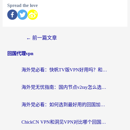
Spread the love
←
前一篇文章
回国代理vpn
海外党必看：快帆TV版VPN好用吗？和快游VPN对比哪个回国效果更好？附实用避坑指南
海外党无忧指南：国内节点v2ray怎么选？一键回国VPN+多场景实测帮你避坑
海外党必看：如何选到最好用的回国加速器？从节点到售后的全维度指南
ChickCN VPN和洞见VPN对比哪个回国效果更好？海外党亲测3款加速器+避坑指南