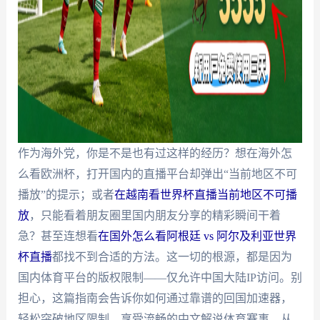
作为海外党，你是不是也有过这样的经历？想在海外怎
么看欧洲杯，打开国内的直播平台却弹出“当前地区不可
播放”的提示；或者
在越南看世界杯直播当前地区不可播
放
，只能看着朋友圈里国内朋友分享的精彩瞬间干着
急？甚至连想看
在国外怎么看阿根廷 vs 阿尔及利亚世界
杯直播
都找不到合适的方法。这一切的根源，都是因为
国内体育平台的版权限制——仅允许中国大陆IP访问。别
担心，这篇指南会告诉你如何通过靠谱的回国加速器，
轻松突破地区限制，享受流畅的中文解说体育赛事，从