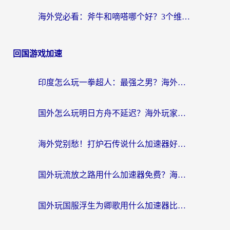
海外党必看：斧牛和嘀嗒哪个好？3个维度教你选对回国加速器
回国游戏加速
印度怎么玩一拳超人：最强之男？海外党国服游戏加速避坑指南
国外怎么玩明日方舟不延迟？海外玩家国服游戏加速终极指南（附DNF梦幻诛仙解决方案）
海外党别愁！打炉石传说什么加速器好用？3个实用技巧解决国服游戏卡顿
国外玩流放之路用什么加速器免费？海外党亲测有效的国服游戏加速指南
国外玩国服浮生为卿歌用什么加速器比较好？海外党亲测不踩坑指南