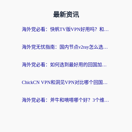
最新资讯
海外党必看：快帆TV版VPN好用吗？和快游VPN对比哪个回国效果更好？附实用避坑指南
海外党无忧指南：国内节点v2ray怎么选？一键回国VPN+多场景实测帮你避坑
海外党必看：如何选到最好用的回国加速器？从节点到售后的全维度指南
ChickCN VPN和洞见VPN对比哪个回国效果更好？海外党亲测3款加速器+避坑指南
海外党必看：斧牛和嘀嗒哪个好？3个维度教你选对回国加速器