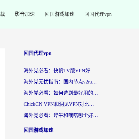
载
影音加速
回国游戏加速
回国代理vpn
回国代理vpn
海外党必看：快帆TV版VPN好用吗？和快游VPN对比哪个回国效果更好？附实用避坑指南
海外党无忧指南：国内节点v2ray怎么选？一键回国VPN+多场景实测帮你避坑
海外党必看：如何选到最好用的回国加速器？从节点到售后的全维度指南
ChickCN VPN和洞见VPN对比哪个回国效果更好？海外党亲测3款加速器+避坑指南
海外党必看：斧牛和嘀嗒哪个好？3个维度教你选对回国加速器
回国游戏加速