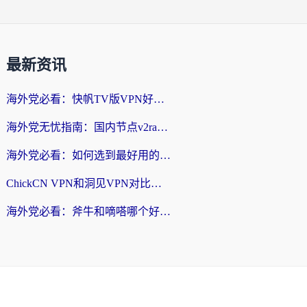
最新资讯
海外党必看：快帆TV版VPN好用吗？和快游VPN对比哪个回国效果更好？附实用避坑指南
海外党无忧指南：国内节点v2ray怎么选？一键回国VPN+多场景实测帮你避坑
海外党必看：如何选到最好用的回国加速器？从节点到售后的全维度指南
ChickCN VPN和洞见VPN对比哪个回国效果更好？海外党亲测3款加速器+避坑指南
海外党必看：斧牛和嘀嗒哪个好？3个维度教你选对回国加速器