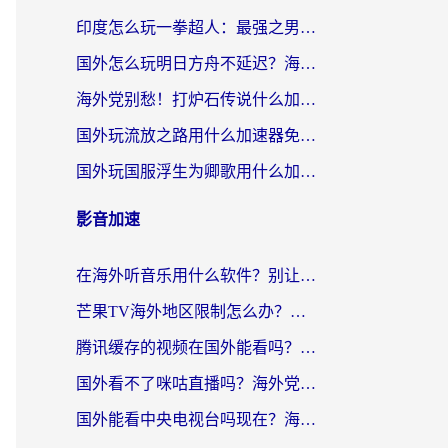
印度怎么玩一拳超人：最强之男？海外党国服游戏加速避坑指南
国外怎么玩明日方舟不延迟？海外玩家国服游戏加速终极指南（附DNF梦幻诛仙解决方案）
海外党别愁！打炉石传说什么加速器好用？3个实用技巧解决国服游戏卡顿
国外玩流放之路用什么加速器免费？海外党亲测有效的国服游戏加速指南
国外玩国服浮生为卿歌用什么加速器比较好？海外党亲测不踩坑指南
影音加速
在海外听音乐用什么软件？别让地域限制断了你的华语歌单
芒果TV海外地区限制怎么办？海外党追剧看片的实用加速器选择指南
腾讯缓存的视频在国外能看吗？海外党追剧看片的终极解决方案
国外看不了咪咕直播吗？海外党追剧看片的加速器选择指南
国外能看中央电视台吗现在？海外党追剧看央视的实用指南