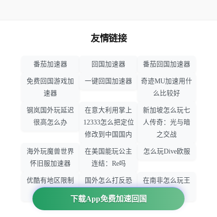
友情链接
番茄加速器
回国加速器
番茄回国加速器
免费回国游戏加
一键回国加速器
奇迹MU加速用什
速器
么比较好
钢岚国外玩延迟
在意大利用掌上
新加坡怎么玩七
很高怎么办
12333怎么把定位
人传奇：光与暗
修改到中国国内
之交战
海外玩魔兽世界
在美国能玩公主
怎么玩Dive欧服
怀旧服加速器
连结：Re吗
优酷有地区限制
国外怎么打反恐
在南非怎么玩王
吗
精英：全球攻势
者荣耀
下载App免费加速回国