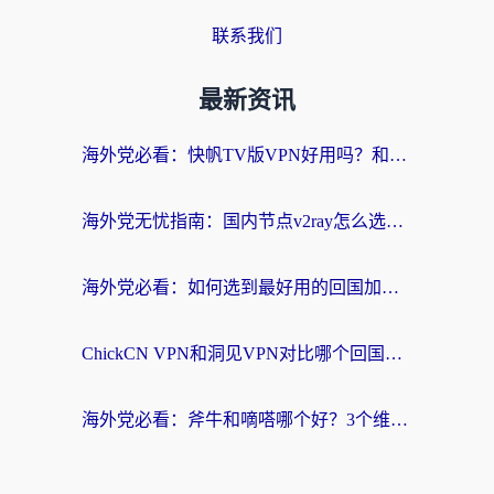
联系我们
最新资讯
海外党必看：快帆TV版VPN好用吗？和快游VPN对比哪个回国效果更好？附实用避坑指南
海外党无忧指南：国内节点v2ray怎么选？一键回国VPN+多场景实测帮你避坑
海外党必看：如何选到最好用的回国加速器？从节点到售后的全维度指南
ChickCN VPN和洞见VPN对比哪个回国效果更好？海外党亲测3款加速器+避坑指南
海外党必看：斧牛和嘀嗒哪个好？3个维度教你选对回国加速器