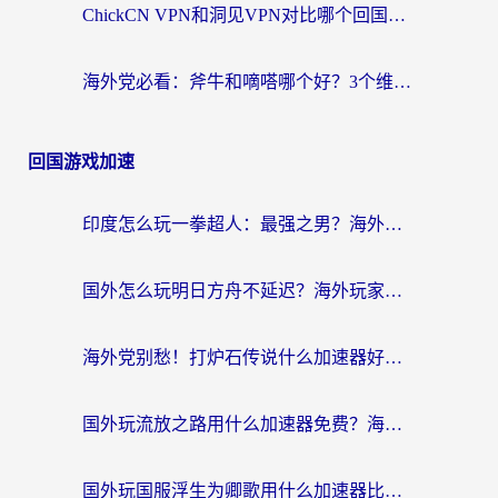
ChickCN VPN和洞见VPN对比哪个回国效果更好？海外党亲测3款加速器+避坑指南
海外党必看：斧牛和嘀嗒哪个好？3个维度教你选对回国加速器
回国游戏加速
印度怎么玩一拳超人：最强之男？海外党国服游戏加速避坑指南
国外怎么玩明日方舟不延迟？海外玩家国服游戏加速终极指南（附DNF梦幻诛仙解决方案）
海外党别愁！打炉石传说什么加速器好用？3个实用技巧解决国服游戏卡顿
国外玩流放之路用什么加速器免费？海外党亲测有效的国服游戏加速指南
国外玩国服浮生为卿歌用什么加速器比较好？海外党亲测不踩坑指南