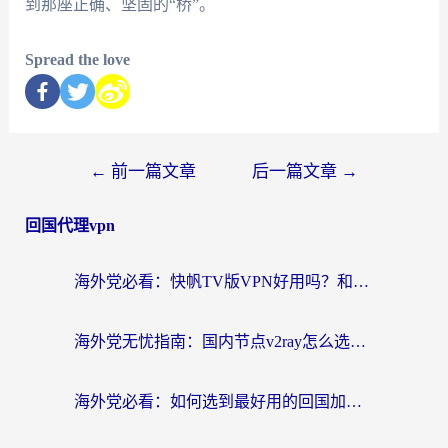
到那座正确、坚固的“桥”。
Spread the love
←
前一篇文章
后一篇文章
→
回国代理vpn
海外党必看：快帆TV版VPN好用吗？和快游VPN对比哪个回国效果更好？附实用避坑指南
海外党无忧指南：国内节点v2ray怎么选？一键回国VPN+多场景实测帮你避坑
海外党必看：如何选到最好用的回国加速器？从节点到售后的全维度指南