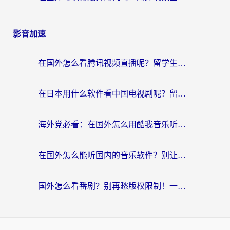
影音加速
在国外怎么看腾讯视频直播呢？留学生亲测有效的回国加速指南
在日本用什么软件看中国电视剧呢？留学生亲测有效的回国加速方案
海外党必看：在国外怎么用酷我音乐听音乐？告别“地区不支持”的实用指南
在国外怎么能听国内的音乐软件？别让版权限制断了你的“中文歌单”
国外怎么看番剧？别再愁版权限制！一个工具解决所有回国追剧难题