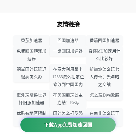
友情链接
番茄加速器
回国加速器
番茄回国加速器
免费回国游戏加
一键回国加速器
奇迹MU加速用什
速器
么比较好
钢岚国外玩延迟
在意大利用掌上
新加坡怎么玩七
很高怎么办
12333怎么把定位
人传奇：光与暗
修改到中国国内
之交战
海外玩魔兽世界
在美国能玩公主
怎么玩Dive欧服
怀旧服加速器
连结：Re吗
优酷有地区限制
国外怎么打反恐
在南非怎么玩王
吗
精英：全球攻势
者荣耀
下载App免费加速回国