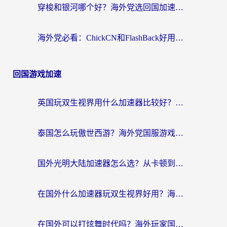
穿梭和银河哪个好？海外党选回国加速器的避坑指南，附番茄加速器实测体验
海外党必看：ChickCN和FlashBack好用吗？3招教你选对回国加速器（附云极、HomeCN、斧牛vs艾果对比）
回国游戏加速
英国玩双生视界用什么加速器比较好？海外党亲测有效的国服游戏加速方案
泰国怎么玩傲世西游？海外党国服游戏加速终极攻略（附光明大陆量子特攻实测）
国外光明大陆加速器怎么选？从卡顿到丝滑的终极指南（含德国玩走开外星人墨西哥玩俄罗斯方块技巧）
在国外什么加速器玩双生视界好用？海外党亲测不踩坑的终极指南
在国外可以打炫舞时代吗？海外玩家国服游戏加速全攻略（附实测推荐）