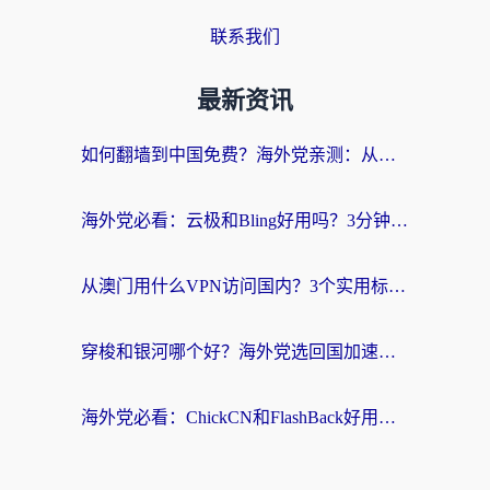
联系我们
最新资讯
如何翻墙到中国免费？海外党亲测：从踩坑到选对加速器的全攻略
海外党必看：云极和Bling好用吗？3分钟教你选对回国加速器
从澳门用什么VPN访问国内？3个实用标准帮你避开坑，无缝刷剧听歌
穿梭和银河哪个好？海外党选回国加速器的避坑指南，附番茄加速器实测体验
海外党必看：ChickCN和FlashBack好用吗？3招教你选对回国加速器（附云极、HomeCN、斧牛vs艾果对比）