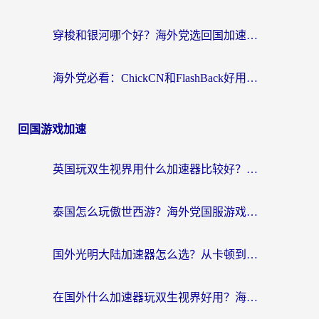
穿梭和银河哪个好？海外党选回国加速器的避坑指南，附番茄加速器实测体验
海外党必看：ChickCN和FlashBack好用吗？3招教你选对回国加速器（附云极、HomeCN、斧牛vs艾果对比）
回国游戏加速
英国玩双生视界用什么加速器比较好？海外党亲测有效的国服游戏加速方案
泰国怎么玩傲世西游？海外党国服游戏加速终极攻略（附光明大陆量子特攻实测）
国外光明大陆加速器怎么选？从卡顿到丝滑的终极指南（含德国玩走开外星人墨西哥玩俄罗斯方块技巧）
在国外什么加速器玩双生视界好用？海外党亲测不踩坑的终极指南