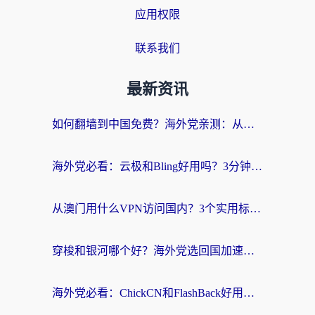
应用权限
联系我们
最新资讯
如何翻墙到中国免费？海外党亲测：从踩坑到选对加速器的全攻略
海外党必看：云极和Bling好用吗？3分钟教你选对回国加速器
从澳门用什么VPN访问国内？3个实用标准帮你避开坑，无缝刷剧听歌
穿梭和银河哪个好？海外党选回国加速器的避坑指南，附番茄加速器实测体验
海外党必看：ChickCN和FlashBack好用吗？3招教你选对回国加速器（附云极、HomeCN、斧牛vs艾果对比）