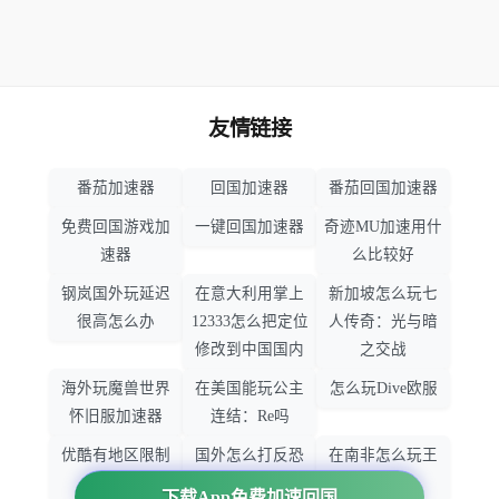
友情链接
番茄加速器
回国加速器
番茄回国加速器
免费回国游戏加
一键回国加速器
奇迹MU加速用什
速器
么比较好
钢岚国外玩延迟
在意大利用掌上
新加坡怎么玩七
很高怎么办
12333怎么把定位
人传奇：光与暗
修改到中国国内
之交战
海外玩魔兽世界
在美国能玩公主
怎么玩Dive欧服
怀旧服加速器
连结：Re吗
优酷有地区限制
国外怎么打反恐
在南非怎么玩王
吗
精英：全球攻势
者荣耀
下载App免费加速回国