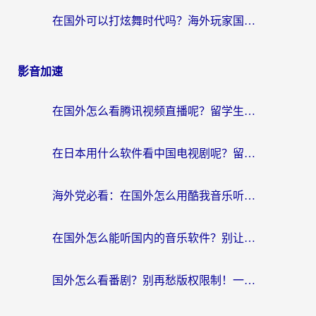
在国外可以打炫舞时代吗？海外玩家国服游戏加速全攻略（附实测推荐）
影音加速
在国外怎么看腾讯视频直播呢？留学生亲测有效的回国加速指南
在日本用什么软件看中国电视剧呢？留学生亲测有效的回国加速方案
海外党必看：在国外怎么用酷我音乐听音乐？告别“地区不支持”的实用指南
在国外怎么能听国内的音乐软件？别让版权限制断了你的“中文歌单”
国外怎么看番剧？别再愁版权限制！一个工具解决所有回国追剧难题