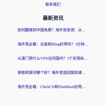
联系我们
最新资讯
如何翻墙到中国免费？海外党亲测：从踩坑到选对加速器的全攻略
海外党必看：云极和Bling好用吗？3分钟教你选对回国加速器
从澳门用什么VPN访问国内？3个实用标准帮你避开坑，无缝刷剧听歌
穿梭和银河哪个好？海外党选回国加速器的避坑指南，附番茄加速器实测体验
海外党必看：ChickCN和FlashBack好用吗？3招教你选对回国加速器（附云极、HomeCN、斧牛vs艾果对比）