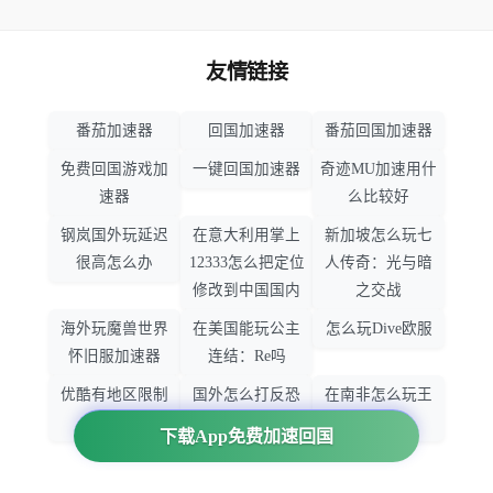
友情链接
番茄加速器
回国加速器
番茄回国加速器
免费回国游戏加
一键回国加速器
奇迹MU加速用什
速器
么比较好
钢岚国外玩延迟
在意大利用掌上
新加坡怎么玩七
很高怎么办
12333怎么把定位
人传奇：光与暗
修改到中国国内
之交战
海外玩魔兽世界
在美国能玩公主
怎么玩Dive欧服
怀旧服加速器
连结：Re吗
优酷有地区限制
国外怎么打反恐
在南非怎么玩王
吗
精英：全球攻势
者荣耀
下载App免费加速回国