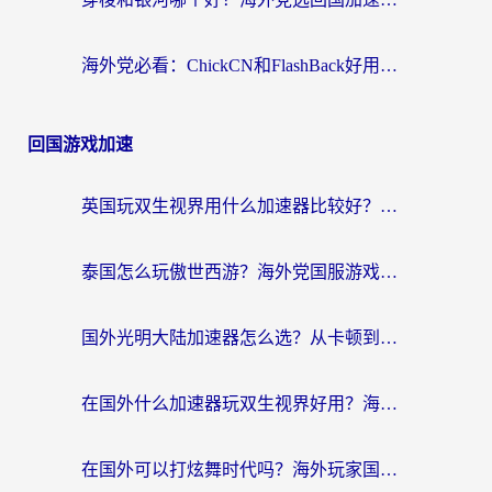
海外党必看：ChickCN和FlashBack好用吗？3招教你选对回国加速器（附云极、HomeCN、斧牛vs艾果对比）
回国游戏加速
英国玩双生视界用什么加速器比较好？海外党亲测有效的国服游戏加速方案
泰国怎么玩傲世西游？海外党国服游戏加速终极攻略（附光明大陆量子特攻实测）
国外光明大陆加速器怎么选？从卡顿到丝滑的终极指南（含德国玩走开外星人墨西哥玩俄罗斯方块技巧）
在国外什么加速器玩双生视界好用？海外党亲测不踩坑的终极指南
在国外可以打炫舞时代吗？海外玩家国服游戏加速全攻略（附实测推荐）