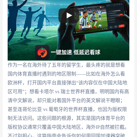
作为一名在海外待了五年的留学生，最头疼的就是想看
国内体育直播时遇到的地区限制——比如在海外怎么看
欧洲杯，打开国内平台直接弹出“该内容仅在中国大陆地
区可用”；想看卡塔尔 vs 瑞士世界杯直播，明明国内有高
清中文解说，却只能对着国外平台的英文解说干瞪眼；
甚至连哥伦比亚 vs 葡萄牙的世界杯直播，也因为版权限
制无法访问。这些问题的根源，其实是国内体育平台的
版权协议通常只覆盖中国大陆地区，海外IP自然被拦截。
不过别担心，这篇指南会告诉你如何用回国加速器突破