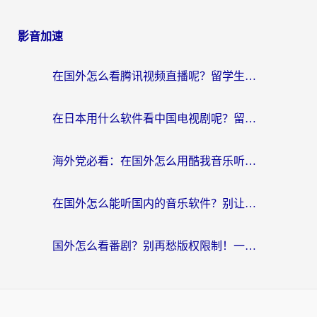
影音加速
在国外怎么看腾讯视频直播呢？留学生亲测有效的回国加速指南
在日本用什么软件看中国电视剧呢？留学生亲测有效的回国加速方案
海外党必看：在国外怎么用酷我音乐听音乐？告别“地区不支持”的实用指南
在国外怎么能听国内的音乐软件？别让版权限制断了你的“中文歌单”
国外怎么看番剧？别再愁版权限制！一个工具解决所有回国追剧难题