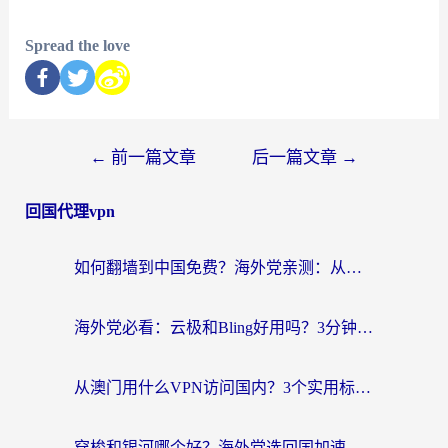
Spread the love
←
前一篇文章
后一篇文章
→
回国代理vpn
如何翻墙到中国免费？海外党亲测：从踩坑到选对加速器的全攻略
海外党必看：云极和Bling好用吗？3分钟教你选对回国加速器
从澳门用什么VPN访问国内？3个实用标准帮你避开坑，无缝刷剧听歌
穿梭和银河哪个好？海外党选回国加速器的避坑指南，附番茄加速器实测体验