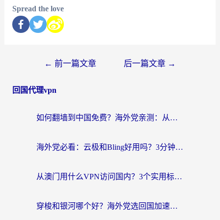
Spread the love
←
前一篇文章
后一篇文章
→
回国代理vpn
如何翻墙到中国免费？海外党亲测：从踩坑到选对加速器的全攻略
海外党必看：云极和Bling好用吗？3分钟教你选对回国加速器
从澳门用什么VPN访问国内？3个实用标准帮你避开坑，无缝刷剧听歌
穿梭和银河哪个好？海外党选回国加速器的避坑指南，附番茄加速器实测体验