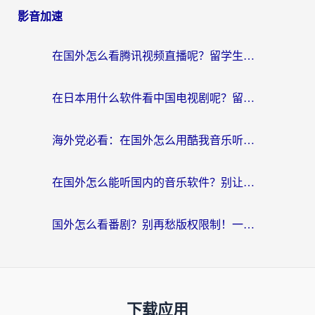
影音加速
在国外怎么看腾讯视频直播呢？留学生亲测有效的回国加速指南
在日本用什么软件看中国电视剧呢？留学生亲测有效的回国加速方案
海外党必看：在国外怎么用酷我音乐听音乐？告别“地区不支持”的实用指南
在国外怎么能听国内的音乐软件？别让版权限制断了你的“中文歌单”
国外怎么看番剧？别再愁版权限制！一个工具解决所有回国追剧难题
下载应用