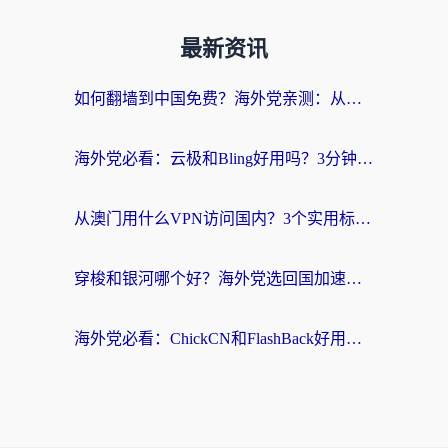
最新资讯
如何翻墙到中国免费？海外党亲测：从踩坑到选对加速器的全攻略
海外党必看：云极和Bling好用吗？3分钟教你选对回国加速器
从澳门用什么VPN访问国内？3个实用标准帮你避开坑，无缝刷剧听歌
穿梭和银河哪个好？海外党选回国加速器的避坑指南，附番茄加速器实测体验
海外党必看：ChickCN和FlashBack好用吗？3招教你选对回国加速器（附云极、HomeCN、斧牛vs艾果对比）