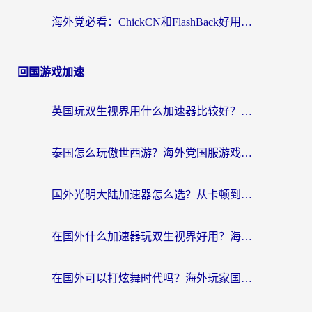
海外党必看：ChickCN和FlashBack好用吗？3招教你选对回国加速器（附云极、HomeCN、斧牛vs艾果对比）
回国游戏加速
英国玩双生视界用什么加速器比较好？海外党亲测有效的国服游戏加速方案
泰国怎么玩傲世西游？海外党国服游戏加速终极攻略（附光明大陆量子特攻实测）
国外光明大陆加速器怎么选？从卡顿到丝滑的终极指南（含德国玩走开外星人墨西哥玩俄罗斯方块技巧）
在国外什么加速器玩双生视界好用？海外党亲测不踩坑的终极指南
在国外可以打炫舞时代吗？海外玩家国服游戏加速全攻略（附实测推荐）