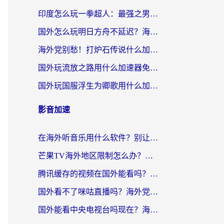
印度怎么玩一拳超人：最强之男？海外党国服游戏加速避坑指南
国外怎么玩明日方舟不延迟？海外玩家国服游戏加速终极指南（附DNF梦幻诛仙解决方案）
海外党别愁！打炉石传说什么加速器好用？3个实用技巧解决国服游戏卡顿
国外玩流放之路用什么加速器免费？海外党亲测有效的国服游戏加速指南
国外玩国服浮生为卿歌用什么加速器比较好？海外党亲测不踩坑指南
影音加速
在海外听音乐用什么软件？别让地域限制断了你的华语歌单
芒果TV海外地区限制怎么办？海外党追剧看片的实用加速器选择指南
腾讯缓存的视频在国外能看吗？海外党追剧看片的终极解决方案
国外看不了咪咕直播吗？海外党追剧看片的加速器选择指南
国外能看中央电视台吗现在？海外党追剧看央视的实用指南