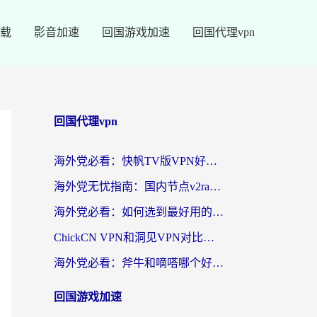
载
影音加速
回国游戏加速
回国代理vpn
回国代理vpn
海外党必看：快帆TV版VPN好用吗？和快游VPN对比哪个回国效果更好？附实用避坑指南
海外党无忧指南：国内节点v2ray怎么选？一键回国VPN+多场景实测帮你避坑
海外党必看：如何选到最好用的回国加速器？从节点到售后的全维度指南
ChickCN VPN和洞见VPN对比哪个回国效果更好？海外党亲测3款加速器+避坑指南
海外党必看：斧牛和嘀嗒哪个好？3个维度教你选对回国加速器
回国游戏加速