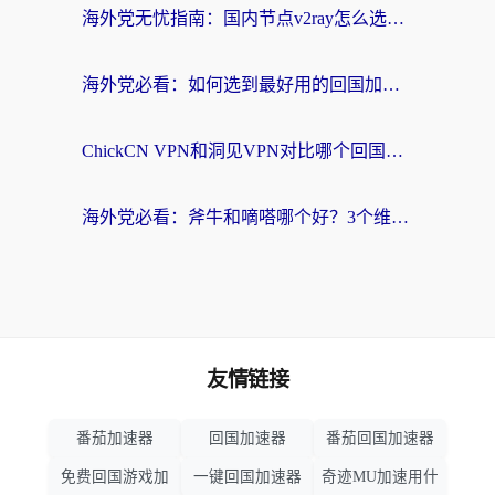
海外党无忧指南：国内节点v2ray怎么选？一键回国VPN+多场景实测帮你避坑
海外党必看：如何选到最好用的回国加速器？从节点到售后的全维度指南
ChickCN VPN和洞见VPN对比哪个回国效果更好？海外党亲测3款加速器+避坑指南
海外党必看：斧牛和嘀嗒哪个好？3个维度教你选对回国加速器
友情链接
番茄加速器
回国加速器
番茄回国加速器
免费回国游戏加
一键回国加速器
奇迹MU加速用什