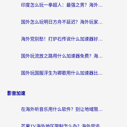
印度怎么玩一拳超人：最强之男？海外党国服游戏加速避坑指南
国外怎么玩明日方舟不延迟？海外玩家国服游戏加速终极指南（附DNF梦幻诛仙解决方案）
海外党别愁！打炉石传说什么加速器好用？3个实用技巧解决国服游戏卡顿
国外玩流放之路用什么加速器免费？海外党亲测有效的国服游戏加速指南
国外玩国服浮生为卿歌用什么加速器比较好？海外党亲测不踩坑指南
影音加速
在海外听音乐用什么软件？别让地域限制断了你的华语歌单
芒果TV海外地区限制怎么办？海外党追剧看片的实用加速器选择指南