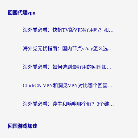
回国代理vpn
海外党必看：快帆TV版VPN好用吗？和快游VPN对比哪个回国效果更好？附实用避坑指南
海外党无忧指南：国内节点v2ray怎么选？一键回国VPN+多场景实测帮你避坑
海外党必看：如何选到最好用的回国加速器？从节点到售后的全维度指南
ChickCN VPN和洞见VPN对比哪个回国效果更好？海外党亲测3款加速器+避坑指南
海外党必看：斧牛和嘀嗒哪个好？3个维度教你选对回国加速器
回国游戏加速