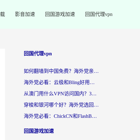
载
影音加速
回国游戏加速
回国代理vpn
回国代理vpn
如何翻墙到中国免费？海外党亲测：从踩坑到选对加速器的全攻略
海外党必看：云极和Bling好用吗？3分钟教你选对回国加速器
从澳门用什么VPN访问国内？3个实用标准帮你避开坑，无缝刷剧听歌
穿梭和银河哪个好？海外党选回国加速器的避坑指南，附番茄加速器实测体验
海外党必看：ChickCN和FlashBack好用吗？3招教你选对回国加速器（附云极、HomeCN、斧牛vs艾果对比）
回国游戏加速