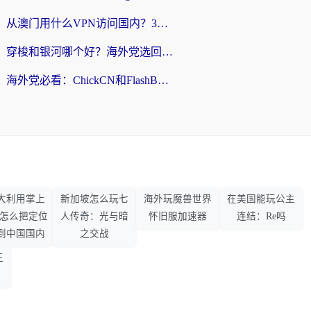
从澳门用什么VPN访问国内？3个实用标准帮你避开坑，无缝刷剧听歌
穿梭和银河哪个好？海外党选回国加速器的避坑指南，附番茄加速器实测体验
海外党必看：ChickCN和FlashBack好用吗？3招教你选对回国加速器（附云极、HomeCN、斧牛vs艾果对比）
大利用掌上
新加坡怎么玩七
海外玩魔兽世界
在美国能玩公主
33怎么把定位
人传奇：光与暗
怀旧服加速器
连结：Re吗
到中国国内
之交战
王