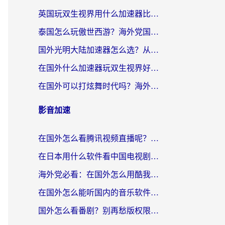
英国玩双生视界用什么加速器比较好？海外党亲测有效的国服游戏加速方案
泰国怎么玩傲世西游？海外党国服游戏加速终极攻略（附光明大陆量子特攻实测）
国外光明大陆加速器怎么选？从卡顿到丝滑的终极指南（含德国玩走开外星人墨西哥玩俄罗斯方块技巧）
在国外什么加速器玩双生视界好用？海外党亲测不踩坑的终极指南
在国外可以打炫舞时代吗？海外玩家国服游戏加速全攻略（附实测推荐）
影音加速
在国外怎么看腾讯视频直播呢？留学生亲测有效的回国加速指南
在日本用什么软件看中国电视剧呢？留学生亲测有效的回国加速方案
海外党必看：在国外怎么用酷我音乐听音乐？告别“地区不支持”的实用指南
在国外怎么能听国内的音乐软件？别让版权限制断了你的“中文歌单”
国外怎么看番剧？别再愁版权限制！一个工具解决所有回国追剧难题