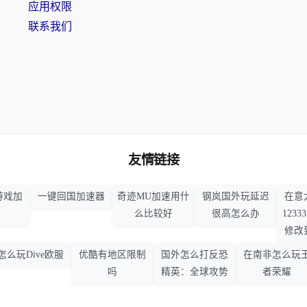
应用权限
联系我们
友情链接
游戏加
一键回国加速器
奇迹MU加速用什
钢岚国外玩延迟
在意
么比较好
很高怎么办
123
修改
怎么玩Dive欧服
优酷有地区限制
国外怎么打反恐
在南非怎么玩
吗
精英：全球攻势
者荣耀