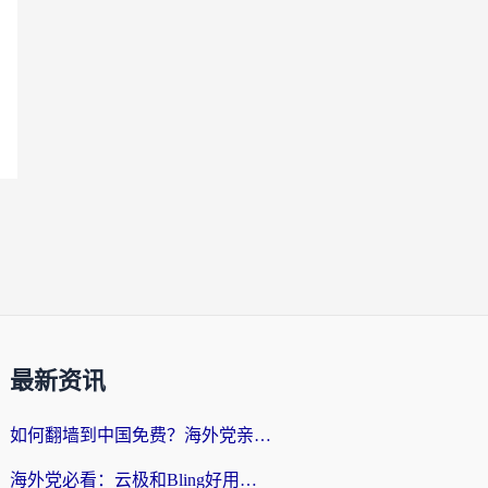
最新资讯
如何翻墙到中国免费？海外党亲测：从踩坑到选对加速器的全攻略
海外党必看：云极和Bling好用吗？3分钟教你选对回国加速器