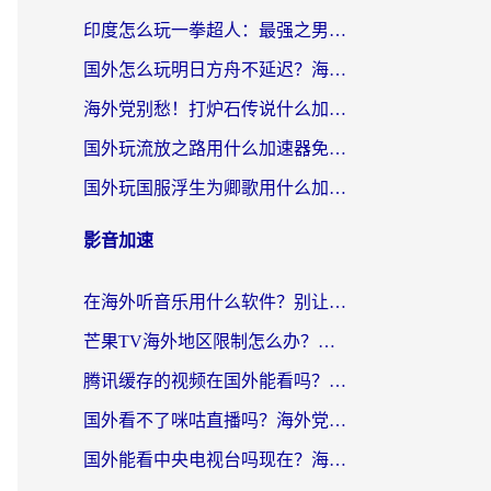
印度怎么玩一拳超人：最强之男？海外党国服游戏加速避坑指南
国外怎么玩明日方舟不延迟？海外玩家国服游戏加速终极指南（附DNF梦幻诛仙解决方案）
海外党别愁！打炉石传说什么加速器好用？3个实用技巧解决国服游戏卡顿
国外玩流放之路用什么加速器免费？海外党亲测有效的国服游戏加速指南
国外玩国服浮生为卿歌用什么加速器比较好？海外党亲测不踩坑指南
影音加速
在海外听音乐用什么软件？别让地域限制断了你的华语歌单
芒果TV海外地区限制怎么办？海外党追剧看片的实用加速器选择指南
腾讯缓存的视频在国外能看吗？海外党追剧看片的终极解决方案
国外看不了咪咕直播吗？海外党追剧看片的加速器选择指南
国外能看中央电视台吗现在？海外党追剧看央视的实用指南