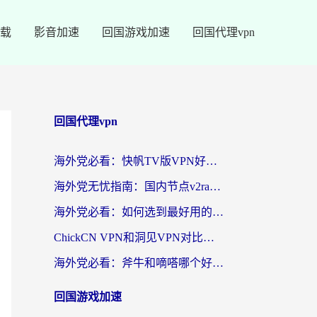
载
影音加速
回国游戏加速
回国代理vpn
回国代理vpn
海外党必看：快帆TV版VPN好用吗？和快游VPN对比哪个回国效果更好？附实用避坑指南
海外党无忧指南：国内节点v2ray怎么选？一键回国VPN+多场景实测帮你避坑
海外党必看：如何选到最好用的回国加速器？从节点到售后的全维度指南
ChickCN VPN和洞见VPN对比哪个回国效果更好？海外党亲测3款加速器+避坑指南
海外党必看：斧牛和嘀嗒哪个好？3个维度教你选对回国加速器
回国游戏加速