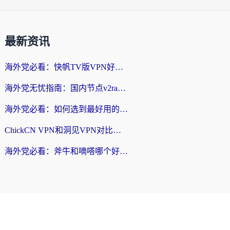
最新资讯
海外党必看：快帆TV版VPN好用吗？和快游VPN对比哪个回国效果更好？附实用避坑指南
海外党无忧指南：国内节点v2ray怎么选？一键回国VPN+多场景实测帮你避坑
海外党必看：如何选到最好用的回国加速器？从节点到售后的全维度指南
ChickCN VPN和洞见VPN对比哪个回国效果更好？海外党亲测3款加速器+避坑指南
海外党必看：斧牛和嘀嗒哪个好？3个维度教你选对回国加速器