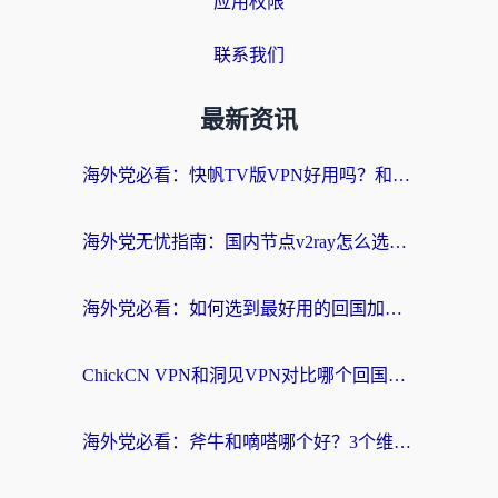
应用权限
联系我们
最新资讯
海外党必看：快帆TV版VPN好用吗？和快游VPN对比哪个回国效果更好？附实用避坑指南
海外党无忧指南：国内节点v2ray怎么选？一键回国VPN+多场景实测帮你避坑
海外党必看：如何选到最好用的回国加速器？从节点到售后的全维度指南
ChickCN VPN和洞见VPN对比哪个回国效果更好？海外党亲测3款加速器+避坑指南
海外党必看：斧牛和嘀嗒哪个好？3个维度教你选对回国加速器