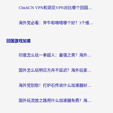
ChickCN VPN和洞见VPN对比哪个回国效果更好？海外党亲测3款加速器+避坑指南
海外党必看：斧牛和嘀嗒哪个好？3个维度教你选对回国加速器
回国游戏加速
印度怎么玩一拳超人：最强之男？海外党国服游戏加速避坑指南
国外怎么玩明日方舟不延迟？海外玩家国服游戏加速终极指南（附DNF梦幻诛仙解决方案）
海外党别愁！打炉石传说什么加速器好用？3个实用技巧解决国服游戏卡顿
国外玩流放之路用什么加速器免费？海外党亲测有效的国服游戏加速指南