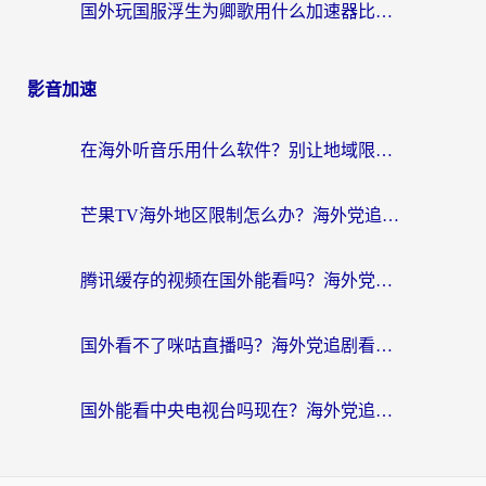
国外玩国服浮生为卿歌用什么加速器比较好？海外党亲测不踩坑指南
影音加速
在海外听音乐用什么软件？别让地域限制断了你的华语歌单
芒果TV海外地区限制怎么办？海外党追剧看片的实用加速器选择指南
腾讯缓存的视频在国外能看吗？海外党追剧看片的终极解决方案
国外看不了咪咕直播吗？海外党追剧看片的加速器选择指南
国外能看中央电视台吗现在？海外党追剧看央视的实用指南