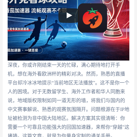
深夜，你或许刚结束一天的忙碌，满心期待地打开手
机，想在海外看欧洲杯的精彩对决。然而，熟悉的直播
平台却冷冰冰地提示“当前地区无法播放”。这不是你一个
人的困境。对于无数留学生、海外工作者和华人同胞来
说，地域版权限制如同一道无形的墙，将我们与国内的
中文赛事解说、熟悉的观赛氛围隔开。问题根源在于IP地
址被检测为非中国大陆地区。解决方案其实很清晰：你
需要一个可靠且功能强大的回国加速器，来帮你“穿越”这
堵墙。这篇文章，就是为你量身定制的通关手册。