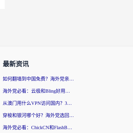
最新资讯
如何翻墙到中国免费？海外党亲测：从踩坑到选对加速器的全攻略
海外党必看：云极和Bling好用吗？3分钟教你选对回国加速器
从澳门用什么VPN访问国内？3个实用标准帮你避开坑，无缝刷剧听歌
穿梭和银河哪个好？海外党选回国加速器的避坑指南，附番茄加速器实测体验
海外党必看：ChickCN和FlashBack好用吗？3招教你选对回国加速器（附云极、HomeCN、斧牛vs艾果对比）