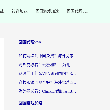
载
影音加速
回国游戏加速
回国代理vpn
回国代理vpn
如何翻墙到中国免费？海外党亲测：从踩坑到选对加速器的全攻略
海外党必看：云极和Bling好用吗？3分钟教你选对回国加速器
从澳门用什么VPN访问国内？3个实用标准帮你避开坑，无缝刷剧听歌
穿梭和银河哪个好？海外党选回国加速器的避坑指南，附番茄加速器实测体验
海外党必看：ChickCN和FlashBack好用吗？3招教你选对回国加速器（附云极、HomeCN、斧牛vs艾果对比）
回国游戏加速