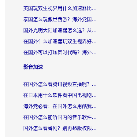
英国玩双生视界用什么加速器比较好？海外党亲测有效的国服游戏加速方案
泰国怎么玩傲世西游？海外党国服游戏加速终极攻略（附光明大陆量子特攻实测）
国外光明大陆加速器怎么选？从卡顿到丝滑的终极指南（含德国玩走开外星人墨西哥玩俄罗斯方块技巧）
在国外什么加速器玩双生视界好用？海外党亲测不踩坑的终极指南
在国外可以打炫舞时代吗？海外玩家国服游戏加速全攻略（附实测推荐）
影音加速
在国外怎么看腾讯视频直播呢？留学生亲测有效的回国加速指南
在日本用什么软件看中国电视剧呢？留学生亲测有效的回国加速方案
海外党必看：在国外怎么用酷我音乐听音乐？告别“地区不支持”的实用指南
在国外怎么能听国内的音乐软件？别让版权限制断了你的“中文歌单”
国外怎么看番剧？别再愁版权限制！一个工具解决所有回国追剧难题