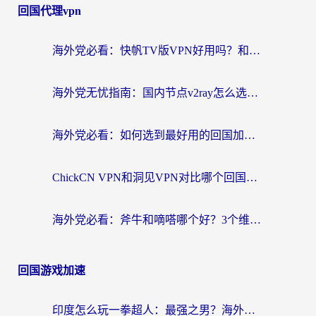
回国代理vpn
海外党必看：快帆TV版VPN好用吗？和快游VPN对比哪个回国效果更好？附实用避坑指南
海外党无忧指南：国内节点v2ray怎么选？一键回国VPN+多场景实测帮你避坑
海外党必看：如何选到最好用的回国加速器？从节点到售后的全维度指南
ChickCN VPN和洞见VPN对比哪个回国效果更好？海外党亲测3款加速器+避坑指南
海外党必看：斧牛和嘀嗒哪个好？3个维度教你选对回国加速器
回国游戏加速
印度怎么玩一拳超人：最强之男？海外党国服游戏加速避坑指南