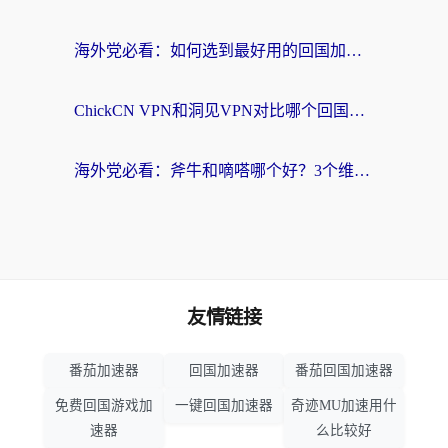
海外党必看：如何选到最好用的回国加速器？从节点到售后的全维度指南
ChickCN VPN和洞见VPN对比哪个回国效果更好？海外党亲测3款加速器+避坑指南
海外党必看：斧牛和嘀嗒哪个好？3个维度教你选对回国加速器
友情链接
番茄加速器
回国加速器
番茄回国加速器
免费回国游戏加
一键回国加速器
奇迹MU加速用什
速器
么比较好