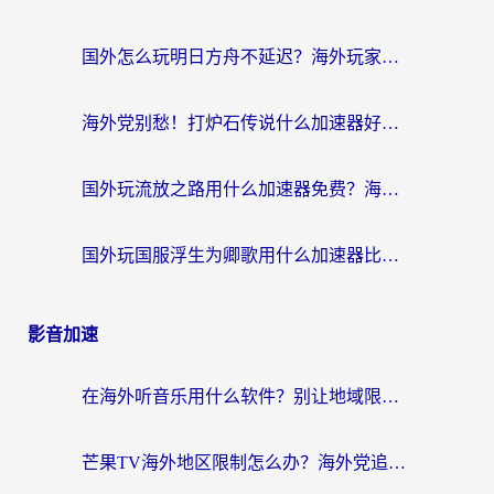
国外怎么玩明日方舟不延迟？海外玩家国服游戏加速终极指南（附DNF梦幻诛仙解决方案）
海外党别愁！打炉石传说什么加速器好用？3个实用技巧解决国服游戏卡顿
国外玩流放之路用什么加速器免费？海外党亲测有效的国服游戏加速指南
国外玩国服浮生为卿歌用什么加速器比较好？海外党亲测不踩坑指南
影音加速
在海外听音乐用什么软件？别让地域限制断了你的华语歌单
芒果TV海外地区限制怎么办？海外党追剧看片的实用加速器选择指南