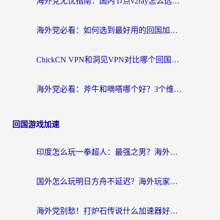
海外党无忧指南：国内节点v2ray怎么选？一键回国VPN+多场景实测帮你避坑
海外党必看：如何选到最好用的回国加速器？从节点到售后的全维度指南
ChickCN VPN和洞见VPN对比哪个回国效果更好？海外党亲测3款加速器+避坑指南
海外党必看：斧牛和嘀嗒哪个好？3个维度教你选对回国加速器
回国游戏加速
印度怎么玩一拳超人：最强之男？海外党国服游戏加速避坑指南
国外怎么玩明日方舟不延迟？海外玩家国服游戏加速终极指南（附DNF梦幻诛仙解决方案）
海外党别愁！打炉石传说什么加速器好用？3个实用技巧解决国服游戏卡顿