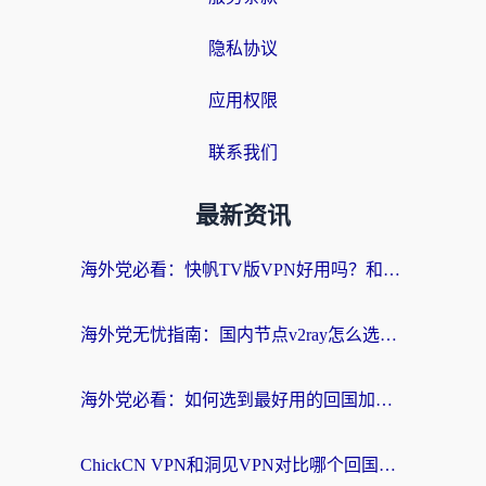
隐私协议
应用权限
联系我们
最新资讯
海外党必看：快帆TV版VPN好用吗？和快游VPN对比哪个回国效果更好？附实用避坑指南
海外党无忧指南：国内节点v2ray怎么选？一键回国VPN+多场景实测帮你避坑
海外党必看：如何选到最好用的回国加速器？从节点到售后的全维度指南
ChickCN VPN和洞见VPN对比哪个回国效果更好？海外党亲测3款加速器+避坑指南