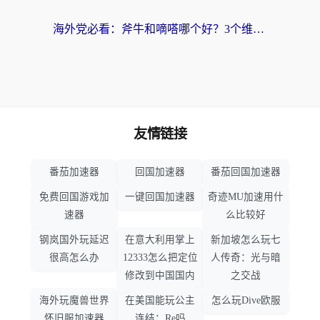
海外党必看：斧牛和嘀嗒哪个好？3个维度教你选对回国加速器
友情链接
番茄加速器
回国加速器
番茄回国加速器
免费回国游戏加
一键回国加速器
奇迹MU加速用什
速器
么比较好
钢岚国外玩延迟
在意大利用掌上
新加坡怎么玩七
很高怎么办
12333怎么把定位
人传奇：光与暗
修改到中国国内
之交战
海外玩魔兽世界
在美国能玩公主
怎么玩Dive欧服
怀旧服加速器
连结：Re吗