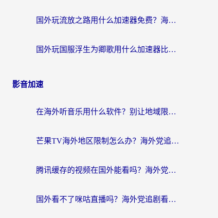
国外玩流放之路用什么加速器免费？海外党亲测有效的国服游戏加速指南
国外玩国服浮生为卿歌用什么加速器比较好？海外党亲测不踩坑指南
影音加速
在海外听音乐用什么软件？别让地域限制断了你的华语歌单
芒果TV海外地区限制怎么办？海外党追剧看片的实用加速器选择指南
腾讯缓存的视频在国外能看吗？海外党追剧看片的终极解决方案
国外看不了咪咕直播吗？海外党追剧看片的加速器选择指南