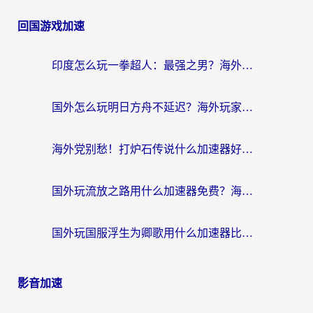
回国游戏加速
印度怎么玩一拳超人：最强之男？海外党国服游戏加速避坑指南
国外怎么玩明日方舟不延迟？海外玩家国服游戏加速终极指南（附DNF梦幻诛仙解决方案）
海外党别愁！打炉石传说什么加速器好用？3个实用技巧解决国服游戏卡顿
国外玩流放之路用什么加速器免费？海外党亲测有效的国服游戏加速指南
国外玩国服浮生为卿歌用什么加速器比较好？海外党亲测不踩坑指南
影音加速