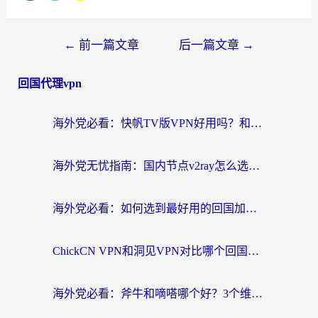
←
前一篇文章
后一篇文章
→
回国代理vpn
海外党必看：快帆TV版VPN好用吗？和快游VPN对比哪个回国效果更好？附实用避坑指南
海外党无忧指南：国内节点v2ray怎么选？一键回国VPN+多场景实测帮你避坑
海外党必看：如何选到最好用的回国加速器？从节点到售后的全维度指南
ChickCN VPN和洞见VPN对比哪个回国效果更好？海外党亲测3款加速器+避坑指南
海外党必看：斧牛和嘀嗒哪个好？3个维度教你选对回国加速器