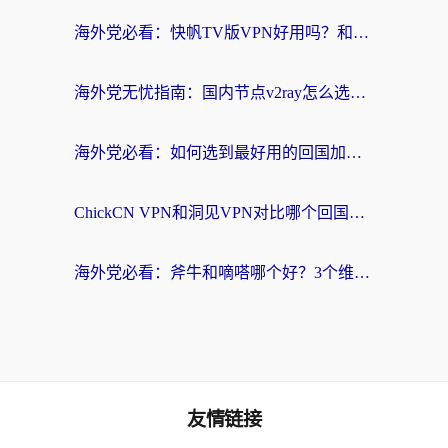
海外党必看：快帆TV版VPN好用吗？和快游VPN对比哪个回国效果更好？附实用避坑指南
海外党无忧指南：国内节点v2ray怎么选？一键回国VPN+多场景实测帮你避坑
海外党必看：如何选到最好用的回国加速器？从节点到售后的全维度指南
ChickCN VPN和洞见VPN对比哪个回国效果更好？海外党亲测3款加速器+避坑指南
海外党必看：斧牛和嘀嗒哪个好？3个维度教你选对回国加速器
友情链接