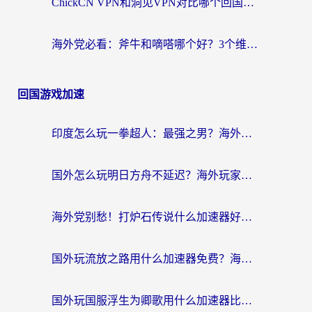
ChickCN VPN和洞见VPN对比哪个回国效果更好？海外党亲测3款加速器+避坑指南
海外党必看：斧牛和嘀嗒哪个好？3个维度教你选对回国加速器
回国游戏加速
印度怎么玩一拳超人：最强之男？海外党国服游戏加速避坑指南
国外怎么玩明日方舟不延迟？海外玩家国服游戏加速终极指南（附DNF梦幻诛仙解决方案）
海外党别愁！打炉石传说什么加速器好用？3个实用技巧解决国服游戏卡顿
国外玩流放之路用什么加速器免费？海外党亲测有效的国服游戏加速指南
国外玩国服浮生为卿歌用什么加速器比较好？海外党亲测不踩坑指南