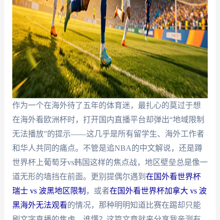
作为一个在海外待了五年的体育迷，最扎心的莫过于想
在海外看欧洲杯时，打开国内直播平台却弹出“地域限制
无法播放”的提示——这几乎是所有留学生、海外工作者
和华人共同的痛点。不管是追NBA的中文解说，还是蹲
世界杯上葡萄牙vs韩国这样的焦点战，地区壁垒总是像一
道无形的墙挡在前面。更别提偶尔遇到
在国外看世界杯
瑞士 vs 波黑地区限制
，或者
在国外看世界杯加拿大 vs 波
黑海外无法观看
的情况，那种明明知道比赛在踢却只能
刷文字直播的焦虑，谁懂？这篇文章就来分享我亲测有