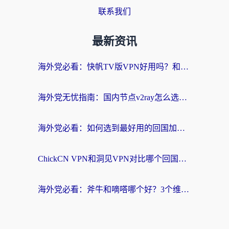
联系我们
最新资讯
海外党必看：快帆TV版VPN好用吗？和快游VPN对比哪个回国效果更好？附实用避坑指南
海外党无忧指南：国内节点v2ray怎么选？一键回国VPN+多场景实测帮你避坑
海外党必看：如何选到最好用的回国加速器？从节点到售后的全维度指南
ChickCN VPN和洞见VPN对比哪个回国效果更好？海外党亲测3款加速器+避坑指南
海外党必看：斧牛和嘀嗒哪个好？3个维度教你选对回国加速器