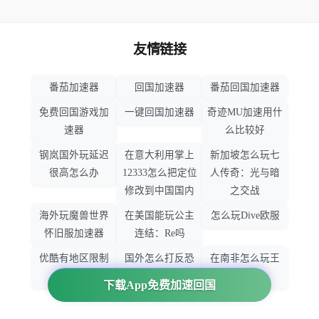
友情链接
番茄加速器
回国加速器
番茄回国加速器
免费回国游戏加
一键回国加速器
奇迹MU加速用什
速器
么比较好
钢岚国外玩延迟
在意大利用掌上
新加坡怎么玩七
很高怎么办
12333怎么把定位
人传奇：光与暗
修改到中国国内
之交战
海外玩魔兽世界
在美国能玩公主
怎么玩Dive欧服
怀旧服加速器
连结：Re吗
优酷有地区限制
国外怎么打反恐
在南非怎么玩王
吗
精英：全球攻势
者荣耀
下载App免费加速回国