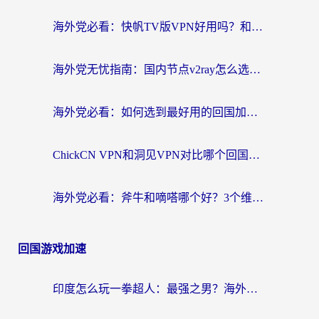
海外党必看：快帆TV版VPN好用吗？和快游VPN对比哪个回国效果更好？附实用避坑指南
海外党无忧指南：国内节点v2ray怎么选？一键回国VPN+多场景实测帮你避坑
海外党必看：如何选到最好用的回国加速器？从节点到售后的全维度指南
ChickCN VPN和洞见VPN对比哪个回国效果更好？海外党亲测3款加速器+避坑指南
海外党必看：斧牛和嘀嗒哪个好？3个维度教你选对回国加速器
回国游戏加速
印度怎么玩一拳超人：最强之男？海外党国服游戏加速避坑指南