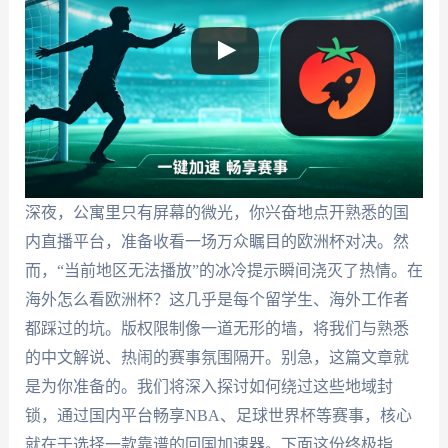
深夜，公寓里只有屏幕的微光，你兴奋地点开熟悉的国
内直播平台，准备收看一场万众瞩目的欧洲杯对决。然
而，“当前地区无法播放”的冰冷提示瞬间浇灭了热情。在
海外怎么看欧洲杯？这几乎是每个留学生、海外工作者
都踩过的坑。版权限制像一道无形的墙，将我们与熟悉
的中文解说、热闹的赛事氛围隔开。别急，这篇文章就
是为你准备的。我们将深入探讨如何绕过这些地域封
锁，通过国内平台畅享NBA、足球世界杯等赛事，核心
就在于选择一款靠谱的回国加速器。下面这份终极指