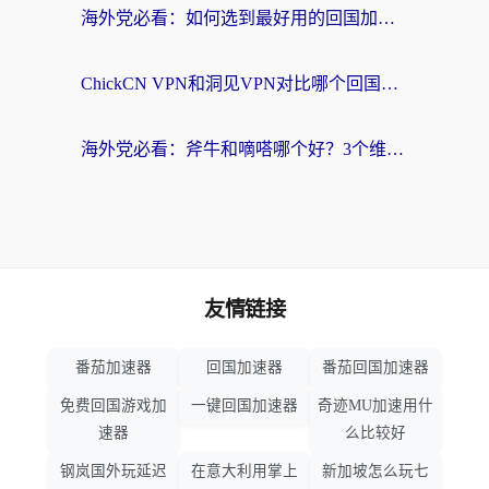
海外党必看：如何选到最好用的回国加速器？从节点到售后的全维度指南
ChickCN VPN和洞见VPN对比哪个回国效果更好？海外党亲测3款加速器+避坑指南
海外党必看：斧牛和嘀嗒哪个好？3个维度教你选对回国加速器
友情链接
番茄加速器
回国加速器
番茄回国加速器
免费回国游戏加
一键回国加速器
奇迹MU加速用什
速器
么比较好
钢岚国外玩延迟
在意大利用掌上
新加坡怎么玩七