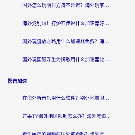
国外怎么玩明日方舟不延迟？海外玩家国服游戏加速终极指南（附DNF梦幻诛仙解决方案）
海外党别愁！打炉石传说什么加速器好用？3个实用技巧解决国服游戏卡顿
国外玩流放之路用什么加速器免费？海外党亲测有效的国服游戏加速指南
国外玩国服浮生为卿歌用什么加速器比较好？海外党亲测不踩坑指南
影音加速
在海外听音乐用什么软件？别让地域限制断了你的华语歌单
芒果TV海外地区限制怎么办？海外党追剧看片的实用加速器选择指南
腾讯缓存的视频在国外能看吗？海外党追剧看片的终极解决方案