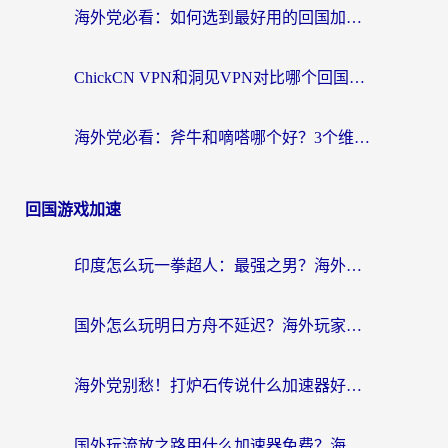
海外党必看：如何选到最好用的回国加速器？从节点到售后的全维度指南
ChickCN VPN和洞见VPN对比哪个回国效果更好？海外党亲测3款加速器+避坑指南
海外党必看：斧牛和嘀嗒哪个好？3个维度教你选对回国加速器
回国游戏加速
印度怎么玩一拳超人：最强之男？海外党国服游戏加速避坑指南
国外怎么玩明日方舟不延迟？海外玩家国服游戏加速终极指南（附DNF梦幻诛仙解决方案）
海外党别愁！打炉石传说什么加速器好用？3个实用技巧解决国服游戏卡顿
国外玩流放之路用什么加速器免费？海外党亲测有效的国服游戏加速指南