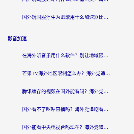
国外玩国服浮生为卿歌用什么加速器比较好？海外党亲测不踩坑指南
影音加速
在海外听音乐用什么软件？别让地域限制断了你的华语歌单
芒果TV海外地区限制怎么办？海外党追剧看片的实用加速器选择指南
腾讯缓存的视频在国外能看吗？海外党追剧看片的终极解决方案
国外看不了咪咕直播吗？海外党追剧看片的加速器选择指南
国外能看中央电视台吗现在？海外党追剧看央视的实用指南