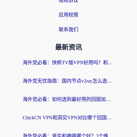
隐私协议
应用权限
联系我们
最新资讯
海外党必看：快帆TV版VPN好用吗？和快游VPN对比哪个回国效果更好？附实用避坑指南
海外党无忧指南：国内节点v2ray怎么选？一键回国VPN+多场景实测帮你避坑
海外党必看：如何选到最好用的回国加速器？从节点到售后的全维度指南
ChickCN VPN和洞见VPN对比哪个回国效果更好？海外党亲测3款加速器+避坑指南
海外党必看：斧牛和嘀嗒哪个好？3个维度教你选对回国加速器