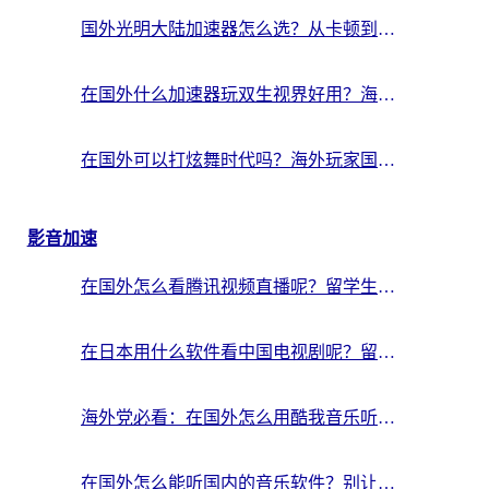
国外光明大陆加速器怎么选？从卡顿到丝滑的终极指南（含德国玩走开外星人墨西哥玩俄罗斯方块技巧）
在国外什么加速器玩双生视界好用？海外党亲测不踩坑的终极指南
在国外可以打炫舞时代吗？海外玩家国服游戏加速全攻略（附实测推荐）
影音加速
在国外怎么看腾讯视频直播呢？留学生亲测有效的回国加速指南
在日本用什么软件看中国电视剧呢？留学生亲测有效的回国加速方案
海外党必看：在国外怎么用酷我音乐听音乐？告别“地区不支持”的实用指南
在国外怎么能听国内的音乐软件？别让版权限制断了你的“中文歌单”