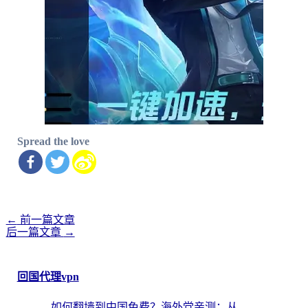
Spread the love
←
前一篇文章
文
后一篇文章
→
章
导
航
回国代理vpn
如何翻墙到中国免费？海外党亲测：从踩坑到选对加速器的全攻略