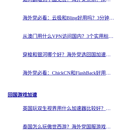
海外党必看：云极和Bling好用吗？3分钟教你选对回国加速器
从澳门用什么VPN访问国内？3个实用标准帮你避开坑，无缝刷剧听歌
穿梭和银河哪个好？海外党选回国加速器的避坑指南，附番茄加速器实测体验
海外党必看：ChickCN和FlashBack好用吗？3招教你选对回国加速器（附云极、HomeCN、斧牛vs艾果对比）
回国游戏加速
英国玩双生视界用什么加速器比较好？海外党亲测有效的国服游戏加速方案
泰国怎么玩傲世西游？海外党国服游戏加速终极攻略（附光明大陆量子特攻实测）