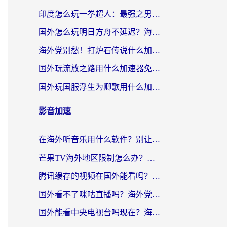
印度怎么玩一拳超人：最强之男？海外党国服游戏加速避坑指南
国外怎么玩明日方舟不延迟？海外玩家国服游戏加速终极指南（附DNF梦幻诛仙解决方案）
海外党别愁！打炉石传说什么加速器好用？3个实用技巧解决国服游戏卡顿
国外玩流放之路用什么加速器免费？海外党亲测有效的国服游戏加速指南
国外玩国服浮生为卿歌用什么加速器比较好？海外党亲测不踩坑指南
影音加速
在海外听音乐用什么软件？别让地域限制断了你的华语歌单
芒果TV海外地区限制怎么办？海外党追剧看片的实用加速器选择指南
腾讯缓存的视频在国外能看吗？海外党追剧看片的终极解决方案
国外看不了咪咕直播吗？海外党追剧看片的加速器选择指南
国外能看中央电视台吗现在？海外党追剧看央视的实用指南