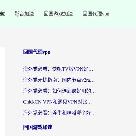
载
影音加速
回国游戏加速
回国代理vpn
回国代理vpn
海外党必看：快帆TV版VPN好用吗？和快游VPN对比哪个回国效果更好？附实用避坑指南
海外党无忧指南：国内节点v2ray怎么选？一键回国VPN+多场景实测帮你避坑
海外党必看：如何选到最好用的回国加速器？从节点到售后的全维度指南
ChickCN VPN和洞见VPN对比哪个回国效果更好？海外党亲测3款加速器+避坑指南
海外党必看：斧牛和嘀嗒哪个好？3个维度教你选对回国加速器
回国游戏加速