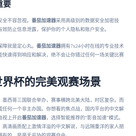
重要
安全不容忽视。
番茄加速器
采用高级别的数据安全加密技
有效防止信息泄露，保护你的个人隐私和账户安全。
保障就是定心丸。
番茄加速器
拥有7x24小时在线的专业技术
能快速得到响应和解决，绝不会让你错过任何一场关键比赛
墨世界杯的完美观赛场景
大、墨西哥三国联合举办，赛事横跨北美大陆，时区复杂。而
或任何一个非主办国。你想看的焦点战，国内平台的中文解
电视上开启
番茄加速器
，选择智能推荐的“影音加速”模式。
，高清画质配上激情洋溢的中文解说，与远隔重洋的家人朋
拥有的，是毫无妥协的观赛自由。