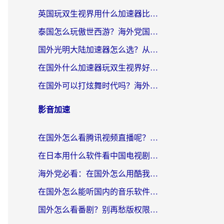
英国玩双生视界用什么加速器比较好？海外党亲测有效的国服游戏加速方案
泰国怎么玩傲世西游？海外党国服游戏加速终极攻略（附光明大陆量子特攻实测）
国外光明大陆加速器怎么选？从卡顿到丝滑的终极指南（含德国玩走开外星人墨西哥玩俄罗斯方块技巧）
在国外什么加速器玩双生视界好用？海外党亲测不踩坑的终极指南
在国外可以打炫舞时代吗？海外玩家国服游戏加速全攻略（附实测推荐）
影音加速
在国外怎么看腾讯视频直播呢？留学生亲测有效的回国加速指南
在日本用什么软件看中国电视剧呢？留学生亲测有效的回国加速方案
海外党必看：在国外怎么用酷我音乐听音乐？告别“地区不支持”的实用指南
在国外怎么能听国内的音乐软件？别让版权限制断了你的“中文歌单”
国外怎么看番剧？别再愁版权限制！一个工具解决所有回国追剧难题