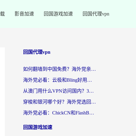
载
影音加速
回国游戏加速
回国代理vpn
回国代理vpn
如何翻墙到中国免费？海外党亲测：从踩坑到选对加速器的全攻略
海外党必看：云极和Bling好用吗？3分钟教你选对回国加速器
从澳门用什么VPN访问国内？3个实用标准帮你避开坑，无缝刷剧听歌
穿梭和银河哪个好？海外党选回国加速器的避坑指南，附番茄加速器实测体验
海外党必看：ChickCN和FlashBack好用吗？3招教你选对回国加速器（附云极、HomeCN、斧牛vs艾果对比）
回国游戏加速