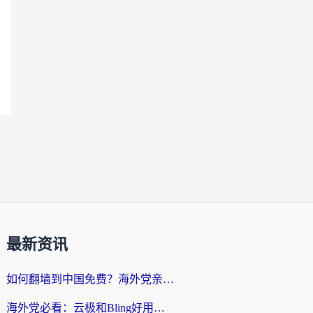
最新资讯
如何翻墙到中国免费？海外党亲测：从踩坑到选对加速器的全攻略
海外党必看：云极和Bling好用吗？3分钟教你选对回国加速器