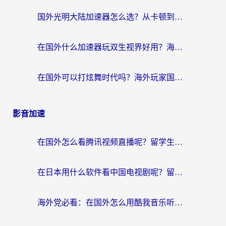
国外光明大陆加速器怎么选？从卡顿到丝滑的终极指南（含德国玩走开外星人墨西哥玩俄罗斯方块技巧）
在国外什么加速器玩双生视界好用？海外党亲测不踩坑的终极指南
在国外可以打炫舞时代吗？海外玩家国服游戏加速全攻略（附实测推荐）
影音加速
在国外怎么看腾讯视频直播呢？留学生亲测有效的回国加速指南
在日本用什么软件看中国电视剧呢？留学生亲测有效的回国加速方案
海外党必看：在国外怎么用酷我音乐听音乐？告别“地区不支持”的实用指南