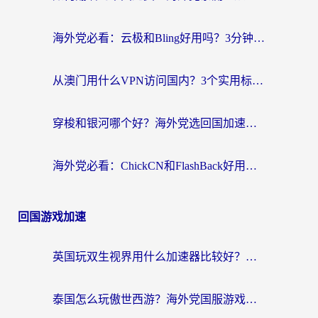
海外党必看：云极和Bling好用吗？3分钟教你选对回国加速器
从澳门用什么VPN访问国内？3个实用标准帮你避开坑，无缝刷剧听歌
穿梭和银河哪个好？海外党选回国加速器的避坑指南，附番茄加速器实测体验
海外党必看：ChickCN和FlashBack好用吗？3招教你选对回国加速器（附云极、HomeCN、斧牛vs艾果对比）
回国游戏加速
英国玩双生视界用什么加速器比较好？海外党亲测有效的国服游戏加速方案
泰国怎么玩傲世西游？海外党国服游戏加速终极攻略（附光明大陆量子特攻实测）