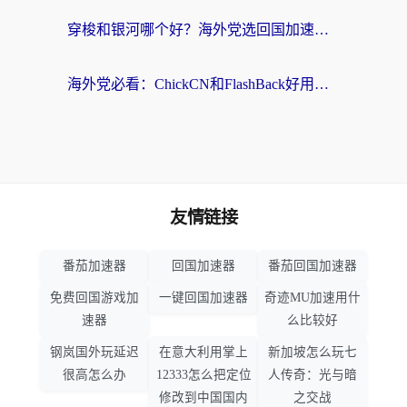
穿梭和银河哪个好？海外党选回国加速器的避坑指南，附番茄加速器实测体验
海外党必看：ChickCN和FlashBack好用吗？3招教你选对回国加速器（附云极、HomeCN、斧牛vs艾果对比）
友情链接
番茄加速器
回国加速器
番茄回国加速器
免费回国游戏加
一键回国加速器
奇迹MU加速用什
速器
么比较好
钢岚国外玩延迟
在意大利用掌上
新加坡怎么玩七
很高怎么办
12333怎么把定位
人传奇：光与暗
修改到中国国内
之交战