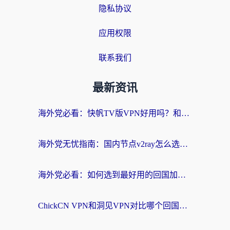
隐私协议
应用权限
联系我们
最新资讯
海外党必看：快帆TV版VPN好用吗？和快游VPN对比哪个回国效果更好？附实用避坑指南
海外党无忧指南：国内节点v2ray怎么选？一键回国VPN+多场景实测帮你避坑
海外党必看：如何选到最好用的回国加速器？从节点到售后的全维度指南
ChickCN VPN和洞见VPN对比哪个回国效果更好？海外党亲测3款加速器+避坑指南