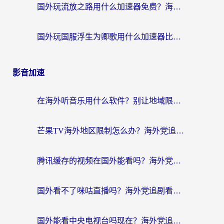
国外玩流放之路用什么加速器免费？海外党亲测有效的国服游戏加速指南
国外玩国服浮生为卿歌用什么加速器比较好？海外党亲测不踩坑指南
影音加速
在海外听音乐用什么软件？别让地域限制断了你的华语歌单
芒果TV海外地区限制怎么办？海外党追剧看片的实用加速器选择指南
腾讯缓存的视频在国外能看吗？海外党追剧看片的终极解决方案
国外看不了咪咕直播吗？海外党追剧看片的加速器选择指南
国外能看中央电视台吗现在？海外党追剧看央视的实用指南