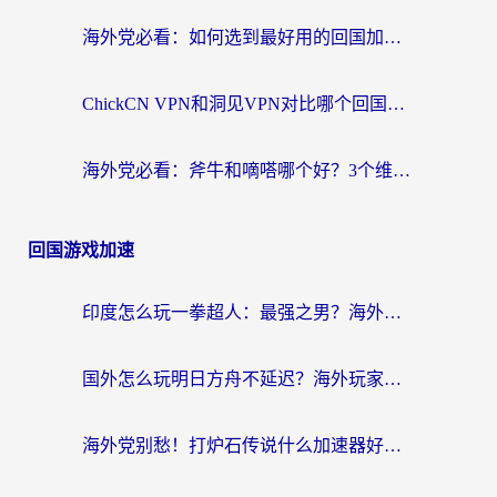
海外党必看：如何选到最好用的回国加速器？从节点到售后的全维度指南
ChickCN VPN和洞见VPN对比哪个回国效果更好？海外党亲测3款加速器+避坑指南
海外党必看：斧牛和嘀嗒哪个好？3个维度教你选对回国加速器
回国游戏加速
印度怎么玩一拳超人：最强之男？海外党国服游戏加速避坑指南
国外怎么玩明日方舟不延迟？海外玩家国服游戏加速终极指南（附DNF梦幻诛仙解决方案）
海外党别愁！打炉石传说什么加速器好用？3个实用技巧解决国服游戏卡顿