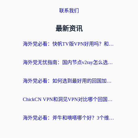
联系我们
最新资讯
海外党必看：快帆TV版VPN好用吗？和快游VPN对比哪个回国效果更好？附实用避坑指南
海外党无忧指南：国内节点v2ray怎么选？一键回国VPN+多场景实测帮你避坑
海外党必看：如何选到最好用的回国加速器？从节点到售后的全维度指南
ChickCN VPN和洞见VPN对比哪个回国效果更好？海外党亲测3款加速器+避坑指南
海外党必看：斧牛和嘀嗒哪个好？3个维度教你选对回国加速器