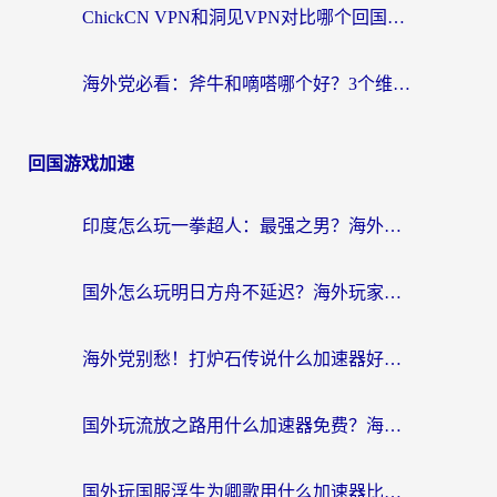
ChickCN VPN和洞见VPN对比哪个回国效果更好？海外党亲测3款加速器+避坑指南
海外党必看：斧牛和嘀嗒哪个好？3个维度教你选对回国加速器
回国游戏加速
印度怎么玩一拳超人：最强之男？海外党国服游戏加速避坑指南
国外怎么玩明日方舟不延迟？海外玩家国服游戏加速终极指南（附DNF梦幻诛仙解决方案）
海外党别愁！打炉石传说什么加速器好用？3个实用技巧解决国服游戏卡顿
国外玩流放之路用什么加速器免费？海外党亲测有效的国服游戏加速指南
国外玩国服浮生为卿歌用什么加速器比较好？海外党亲测不踩坑指南