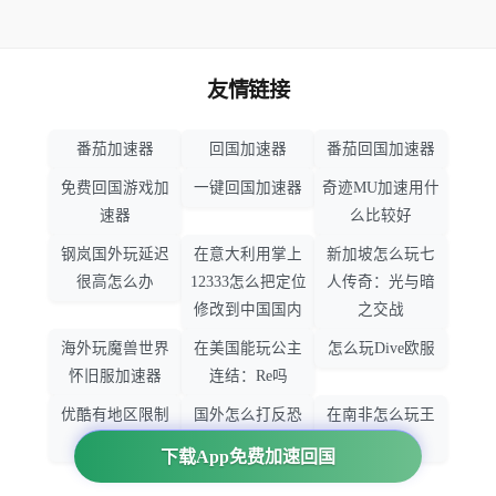
友情链接
番茄加速器
回国加速器
番茄回国加速器
免费回国游戏加
一键回国加速器
奇迹MU加速用什
速器
么比较好
钢岚国外玩延迟
在意大利用掌上
新加坡怎么玩七
很高怎么办
12333怎么把定位
人传奇：光与暗
修改到中国国内
之交战
海外玩魔兽世界
在美国能玩公主
怎么玩Dive欧服
怀旧服加速器
连结：Re吗
优酷有地区限制
国外怎么打反恐
在南非怎么玩王
吗
精英：全球攻势
者荣耀
下载App免费加速回国