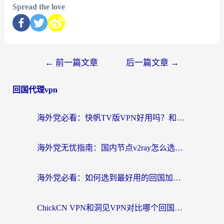
Spread the love
←
前一篇文章
后一篇文章
→
回国代理vpn
海外党必看：快帆TV版VPN好用吗？和快游VPN对比哪个回国效果更好？附实用避坑指南
海外党无忧指南：国内节点v2ray怎么选？一键回国VPN+多场景实测帮你避坑
海外党必看：如何选到最好用的回国加速器？从节点到售后的全维度指南
ChickCN VPN和洞见VPN对比哪个回国效果更好？海外党亲测3款加速器+避坑指南