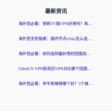
最新资讯
海外党必看：快帆TV版VPN好用吗？和快游VPN对比哪个回国效果更好？附实用避坑指南
海外党无忧指南：国内节点v2ray怎么选？一键回国VPN+多场景实测帮你避坑
海外党必看：如何选到最好用的回国加速器？从节点到售后的全维度指南
ChickCN VPN和洞见VPN对比哪个回国效果更好？海外党亲测3款加速器+避坑指南
海外党必看：斧牛和嘀嗒哪个好？3个维度教你选对回国加速器