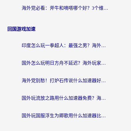
海外党必看：斧牛和嘀嗒哪个好？3个维度教你选对回国加速器
回国游戏加速
印度怎么玩一拳超人：最强之男？海外党国服游戏加速避坑指南
国外怎么玩明日方舟不延迟？海外玩家国服游戏加速终极指南（附DNF梦幻诛仙解决方案）
海外党别愁！打炉石传说什么加速器好用？3个实用技巧解决国服游戏卡顿
国外玩流放之路用什么加速器免费？海外党亲测有效的国服游戏加速指南
国外玩国服浮生为卿歌用什么加速器比较好？海外党亲测不踩坑指南