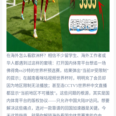
在海外怎么看欧洲杯？相信不少留学生、海外工作者或
华人都遇到过这样的窘境：打开国内体育平台想追一场
佛得角vs沙特的世界杯预选赛，结果弹出“当前IP受限制”
的提示；在越南看咪咕视频世界杯时，明明充了会员却
因为地区限制无法播放；甚至连CCTV5世界杯中文直播
都显示“当前地区不可播放”。这些问题的根源，其实是国
内体育平台的版权协议——只允许中国大陆IP访问。想要
解决这些痛点，选对一款靠谱的回国加速器是关键。今
天这篇指南，就带你解锁海外看国内体育赛事的自由，