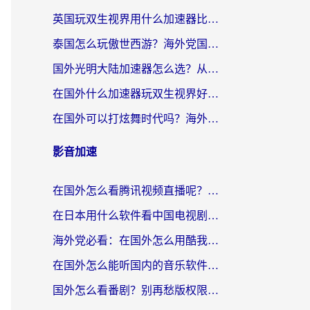
英国玩双生视界用什么加速器比较好？海外党亲测有效的国服游戏加速方案
泰国怎么玩傲世西游？海外党国服游戏加速终极攻略（附光明大陆量子特攻实测）
国外光明大陆加速器怎么选？从卡顿到丝滑的终极指南（含德国玩走开外星人墨西哥玩俄罗斯方块技巧）
在国外什么加速器玩双生视界好用？海外党亲测不踩坑的终极指南
在国外可以打炫舞时代吗？海外玩家国服游戏加速全攻略（附实测推荐）
影音加速
在国外怎么看腾讯视频直播呢？留学生亲测有效的回国加速指南
在日本用什么软件看中国电视剧呢？留学生亲测有效的回国加速方案
海外党必看：在国外怎么用酷我音乐听音乐？告别“地区不支持”的实用指南
在国外怎么能听国内的音乐软件？别让版权限制断了你的“中文歌单”
国外怎么看番剧？别再愁版权限制！一个工具解决所有回国追剧难题