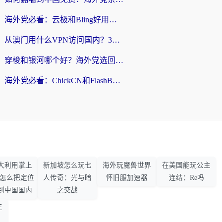
海外党必看：云极和Bling好用吗？3分钟教你选对回国加速器
从澳门用什么VPN访问国内？3个实用标准帮你避开坑，无缝刷剧听歌
穿梭和银河哪个好？海外党选回国加速器的避坑指南，附番茄加速器实测体验
海外党必看：ChickCN和FlashBack好用吗？3招教你选对回国加速器（附云极、HomeCN、斧牛vs艾果对比）
大利用掌上
新加坡怎么玩七
海外玩魔兽世界
在美国能玩公主
33怎么把定位
人传奇：光与暗
怀旧服加速器
连结：Re吗
到中国国内
之交战
王