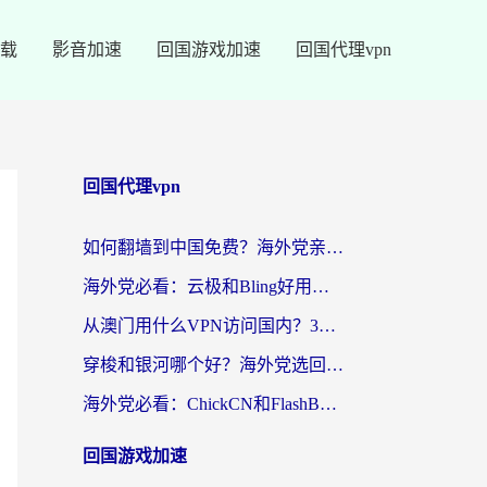
载
影音加速
回国游戏加速
回国代理vpn
回国代理vpn
如何翻墙到中国免费？海外党亲测：从踩坑到选对加速器的全攻略
海外党必看：云极和Bling好用吗？3分钟教你选对回国加速器
从澳门用什么VPN访问国内？3个实用标准帮你避开坑，无缝刷剧听歌
穿梭和银河哪个好？海外党选回国加速器的避坑指南，附番茄加速器实测体验
海外党必看：ChickCN和FlashBack好用吗？3招教你选对回国加速器（附云极、HomeCN、斧牛vs艾果对比）
回国游戏加速