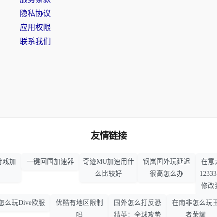
隐私协议
应用权限
联系我们
友情链接
游戏加
一键回国加速器
奇迹MU加速用什
钢岚国外玩延迟
在意
么比较好
很高怎么办
123
修改
怎么玩Dive欧服
优酷有地区限制
国外怎么打反恐
在南非怎么玩
吗
精英：全球攻势
者荣耀