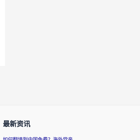
最新资讯
如何翻墙到中国免费？海外党亲测：从踩坑到选对加速器的全攻略