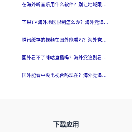
在海外听音乐用什么软件？别让地域限制断了你的华语歌单
芒果TV海外地区限制怎么办？海外党追剧看片的实用加速器选择指南
腾讯缓存的视频在国外能看吗？海外党追剧看片的终极解决方案
国外看不了咪咕直播吗？海外党追剧看片的加速器选择指南
国外能看中央电视台吗现在？海外党追剧看央视的实用指南
下载应用