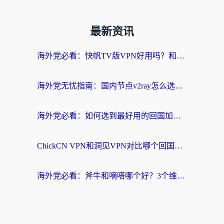
最新资讯
海外党必看：快帆TV版VPN好用吗？和快游VPN对比哪个回国效果更好？附实用避坑指南
海外党无忧指南：国内节点v2ray怎么选？一键回国VPN+多场景实测帮你避坑
海外党必看：如何选到最好用的回国加速器？从节点到售后的全维度指南
ChickCN VPN和洞见VPN对比哪个回国效果更好？海外党亲测3款加速器+避坑指南
海外党必看：斧牛和嘀嗒哪个好？3个维度教你选对回国加速器