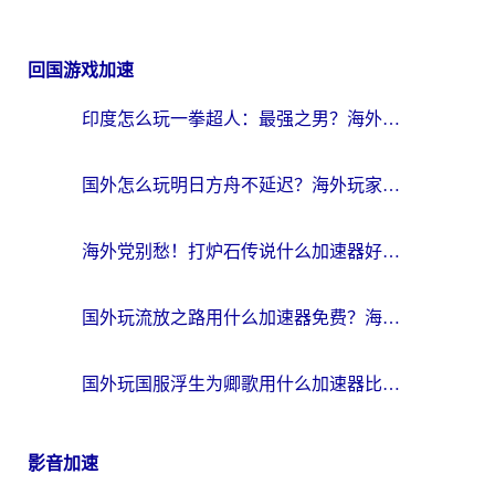
回国游戏加速
印度怎么玩一拳超人：最强之男？海外党国服游戏加速避坑指南
国外怎么玩明日方舟不延迟？海外玩家国服游戏加速终极指南（附DNF梦幻诛仙解决方案）
海外党别愁！打炉石传说什么加速器好用？3个实用技巧解决国服游戏卡顿
国外玩流放之路用什么加速器免费？海外党亲测有效的国服游戏加速指南
国外玩国服浮生为卿歌用什么加速器比较好？海外党亲测不踩坑指南
影音加速