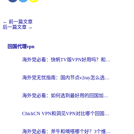
←
前一篇文章
后一篇文章
→
回国代理vpn
海外党必看：快帆TV版VPN好用吗？和快游VPN对比哪个回国效果更好？附实用避坑指南
海外党无忧指南：国内节点v2ray怎么选？一键回国VPN+多场景实测帮你避坑
海外党必看：如何选到最好用的回国加速器？从节点到售后的全维度指南
ChickCN VPN和洞见VPN对比哪个回国效果更好？海外党亲测3款加速器+避坑指南
海外党必看：斧牛和嘀嗒哪个好？3个维度教你选对回国加速器