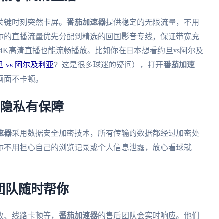
关键时刻突然卡屏。
番茄加速器
提供稳定的无限流量，不用
你的直播流量优先分配到精选的回国影音专线，保证带宽充
4K高清直播也能流畅播放。比如你在日本想看约旦vs阿尔及
vs 阿尔及利亚
？这是很多球迷的疑问），打开
番茄加速
画面不卡顿。
，隐私有保障
速器
采用数据安全加密技术，所有传输的数据都经过加密处
你不用担心自己的浏览记录或个人信息泄露，放心看球就
术团队随时帮你
败、线路卡顿等，
番茄加速器
的售后团队会实时响应。他们