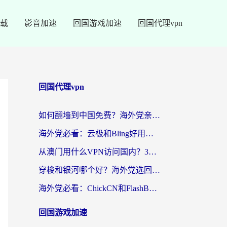
载
影音加速
回国游戏加速
回国代理vpn
回国代理vpn
如何翻墙到中国免费？海外党亲测：从踩坑到选对加速器的全攻略
海外党必看：云极和Bling好用吗？3分钟教你选对回国加速器
从澳门用什么VPN访问国内？3个实用标准帮你避开坑，无缝刷剧听歌
穿梭和银河哪个好？海外党选回国加速器的避坑指南，附番茄加速器实测体验
海外党必看：ChickCN和FlashBack好用吗？3招教你选对回国加速器（附云极、HomeCN、斧牛vs艾果对比）
回国游戏加速