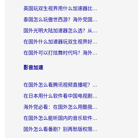
英国玩双生视界用什么加速器比较好？海外党亲测有效的国服游戏加速方案
泰国怎么玩傲世西游？海外党国服游戏加速终极攻略（附光明大陆量子特攻实测）
国外光明大陆加速器怎么选？从卡顿到丝滑的终极指南（含德国玩走开外星人墨西哥玩俄罗斯方块技巧）
在国外什么加速器玩双生视界好用？海外党亲测不踩坑的终极指南
在国外可以打炫舞时代吗？海外玩家国服游戏加速全攻略（附实测推荐）
影音加速
在国外怎么看腾讯视频直播呢？留学生亲测有效的回国加速指南
在日本用什么软件看中国电视剧呢？留学生亲测有效的回国加速方案
海外党必看：在国外怎么用酷我音乐听音乐？告别“地区不支持”的实用指南
在国外怎么能听国内的音乐软件？别让版权限制断了你的“中文歌单”
国外怎么看番剧？别再愁版权限制！一个工具解决所有回国追剧难题