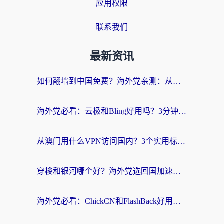
应用权限
联系我们
最新资讯
如何翻墙到中国免费？海外党亲测：从踩坑到选对加速器的全攻略
海外党必看：云极和Bling好用吗？3分钟教你选对回国加速器
从澳门用什么VPN访问国内？3个实用标准帮你避开坑，无缝刷剧听歌
穿梭和银河哪个好？海外党选回国加速器的避坑指南，附番茄加速器实测体验
海外党必看：ChickCN和FlashBack好用吗？3招教你选对回国加速器（附云极、HomeCN、斧牛vs艾果对比）