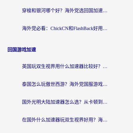
穿梭和银河哪个好？海外党选回国加速器的避坑指南，附番茄加速器实测体验
海外党必看：ChickCN和FlashBack好用吗？3招教你选对回国加速器（附云极、HomeCN、斧牛vs艾果对比）
回国游戏加速
英国玩双生视界用什么加速器比较好？海外党亲测有效的国服游戏加速方案
泰国怎么玩傲世西游？海外党国服游戏加速终极攻略（附光明大陆量子特攻实测）
国外光明大陆加速器怎么选？从卡顿到丝滑的终极指南（含德国玩走开外星人墨西哥玩俄罗斯方块技巧）
在国外什么加速器玩双生视界好用？海外党亲测不踩坑的终极指南