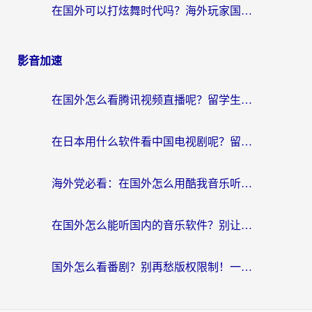
在国外可以打炫舞时代吗？海外玩家国服游戏加速全攻略（附实测推荐）
影音加速
在国外怎么看腾讯视频直播呢？留学生亲测有效的回国加速指南
在日本用什么软件看中国电视剧呢？留学生亲测有效的回国加速方案
海外党必看：在国外怎么用酷我音乐听音乐？告别“地区不支持”的实用指南
在国外怎么能听国内的音乐软件？别让版权限制断了你的“中文歌单”
国外怎么看番剧？别再愁版权限制！一个工具解决所有回国追剧难题