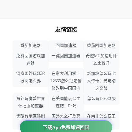
友情链接
番茄加速器
回国加速器
番茄回国加速器
免费回国游戏加
一键回国加速器
奇迹MU加速用什
速器
么比较好
钢岚国外玩延迟
在意大利用掌上
新加坡怎么玩七
很高怎么办
12333怎么把定位
人传奇：光与暗
修改到中国国内
之交战
海外玩魔兽世界
在美国能玩公主
怎么玩Dive欧服
怀旧服加速器
连结：Re吗
优酷有地区限制
国外怎么打反恐
在南非怎么玩王
吗
精英：全球攻势
者荣耀
下载App免费加速回国