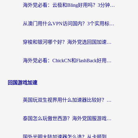
海外党必看：云极和Bling好用吗？3分钟教你选对回国加速器
从澳门用什么VPN访问国内？3个实用标准帮你避开坑，无缝刷剧听歌
穿梭和银河哪个好？海外党选回国加速器的避坑指南，附番茄加速器实测体验
海外党必看：ChickCN和FlashBack好用吗？3招教你选对回国加速器（附云极、HomeCN、斧牛vs艾果对比）
回国游戏加速
英国玩双生视界用什么加速器比较好？海外党亲测有效的国服游戏加速方案
泰国怎么玩傲世西游？海外党国服游戏加速终极攻略（附光明大陆量子特攻实测）
国外光明大陆加速器怎么选？从卡顿到丝滑的终极指南（含德国玩走开外星人墨西哥玩俄罗斯方块技巧）