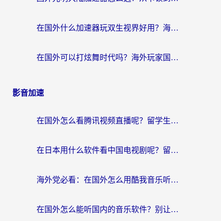
在国外什么加速器玩双生视界好用？海外党亲测不踩坑的终极指南
在国外可以打炫舞时代吗？海外玩家国服游戏加速全攻略（附实测推荐）
影音加速
在国外怎么看腾讯视频直播呢？留学生亲测有效的回国加速指南
在日本用什么软件看中国电视剧呢？留学生亲测有效的回国加速方案
海外党必看：在国外怎么用酷我音乐听音乐？告别“地区不支持”的实用指南
在国外怎么能听国内的音乐软件？别让版权限制断了你的“中文歌单”