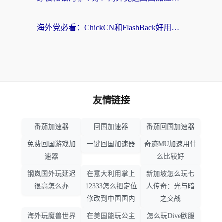
海外党必看：ChickCN和FlashBack好用吗？3招教你选对回国加速器（附云极、HomeCN、斧牛vs艾果对比）
友情链接
番茄加速器
回国加速器
番茄回国加速器
免费回国游戏加
一键回国加速器
奇迹MU加速用什
速器
么比较好
钢岚国外玩延迟
在意大利用掌上
新加坡怎么玩七
很高怎么办
12333怎么把定位
人传奇：光与暗
修改到中国国内
之交战
海外玩魔兽世界
在美国能玩公主
怎么玩Dive欧服