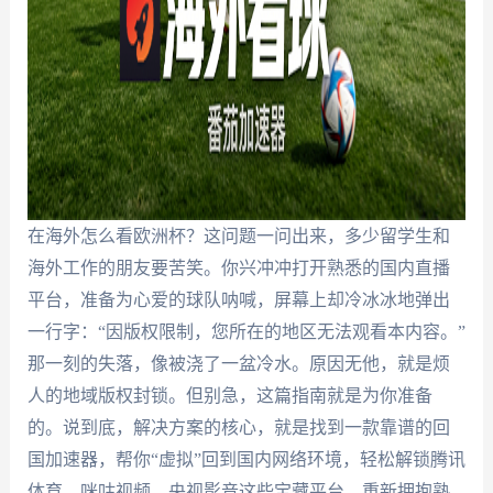
在海外怎么看欧洲杯？这问题一问出来，多少留学生和
海外工作的朋友要苦笑。你兴冲冲打开熟悉的国内直播
平台，准备为心爱的球队呐喊，屏幕上却冷冰冰地弹出
一行字：“因版权限制，您所在的地区无法观看本内容。”
那一刻的失落，像被浇了一盆冷水。原因无他，就是烦
人的地域版权封锁。但别急，这篇指南就是为你准备
的。说到底，解决方案的核心，就是找到一款靠谱的回
国加速器，帮你“虚拟”回到国内网络环境，轻松解锁腾讯
体育、咪咕视频、央视影音这些宝藏平台，重新拥抱熟