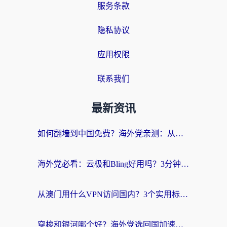
服务条款
隐私协议
应用权限
联系我们
最新资讯
如何翻墙到中国免费？海外党亲测：从踩坑到选对加速器的全攻略
海外党必看：云极和Bling好用吗？3分钟教你选对回国加速器
从澳门用什么VPN访问国内？3个实用标准帮你避开坑，无缝刷剧听歌
穿梭和银河哪个好？海外党选回国加速器的避坑指南，附番茄加速器实测体验