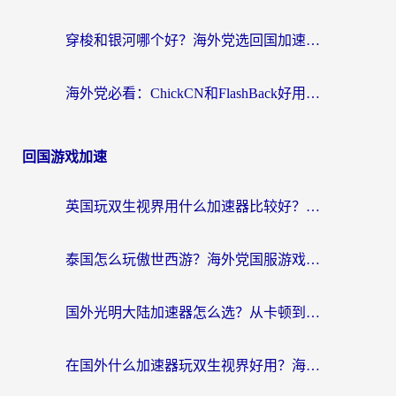
穿梭和银河哪个好？海外党选回国加速器的避坑指南，附番茄加速器实测体验
海外党必看：ChickCN和FlashBack好用吗？3招教你选对回国加速器（附云极、HomeCN、斧牛vs艾果对比）
回国游戏加速
英国玩双生视界用什么加速器比较好？海外党亲测有效的国服游戏加速方案
泰国怎么玩傲世西游？海外党国服游戏加速终极攻略（附光明大陆量子特攻实测）
国外光明大陆加速器怎么选？从卡顿到丝滑的终极指南（含德国玩走开外星人墨西哥玩俄罗斯方块技巧）
在国外什么加速器玩双生视界好用？海外党亲测不踩坑的终极指南