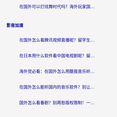
在国外可以打炫舞时代吗？海外玩家国服游戏加速全攻略（附实测推荐）
影音加速
在国外怎么看腾讯视频直播呢？留学生亲测有效的回国加速指南
在日本用什么软件看中国电视剧呢？留学生亲测有效的回国加速方案
海外党必看：在国外怎么用酷我音乐听音乐？告别“地区不支持”的实用指南
在国外怎么能听国内的音乐软件？别让版权限制断了你的“中文歌单”
国外怎么看番剧？别再愁版权限制！一个工具解决所有回国追剧难题