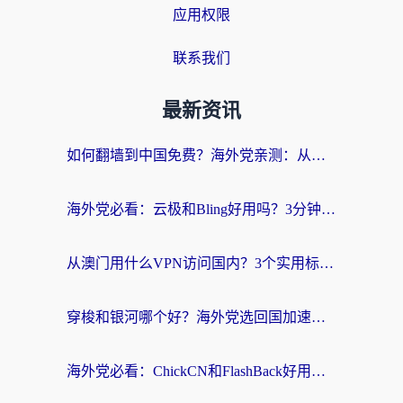
应用权限
联系我们
最新资讯
如何翻墙到中国免费？海外党亲测：从踩坑到选对加速器的全攻略
海外党必看：云极和Bling好用吗？3分钟教你选对回国加速器
从澳门用什么VPN访问国内？3个实用标准帮你避开坑，无缝刷剧听歌
穿梭和银河哪个好？海外党选回国加速器的避坑指南，附番茄加速器实测体验
海外党必看：ChickCN和FlashBack好用吗？3招教你选对回国加速器（附云极、HomeCN、斧牛vs艾果对比）