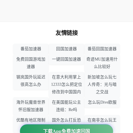
友情链接
番茄加速器
回国加速器
番茄回国加速器
免费回国游戏加
一键回国加速器
奇迹MU加速用什
速器
么比较好
钢岚国外玩延迟
在意大利用掌上
新加坡怎么玩七
很高怎么办
12333怎么把定位
人传奇：光与暗
修改到中国国内
之交战
海外玩魔兽世界
在美国能玩公主
怎么玩Dive欧服
怀旧服加速器
连结：Re吗
优酷有地区限制
国外怎么打反恐
在南非怎么玩王
吗
精英：全球攻势
者荣耀
下载App免费加速回国