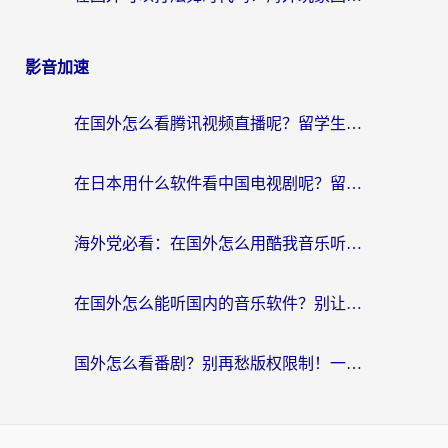
影音加速
在国外怎么看腾讯视频直播呢？留学生亲测有效的回国加速指南
在日本用什么软件看中国电视剧呢？留学生亲测有效的回国加速方案
海外党必看：在国外怎么用酷我音乐听音乐？告别“地区不支持”的实用指南
在国外怎么能听国内的音乐软件？别让版权限制断了你的“中文歌单”
国外怎么看番剧？别再愁版权限制！一个工具解决所有回国追剧难题