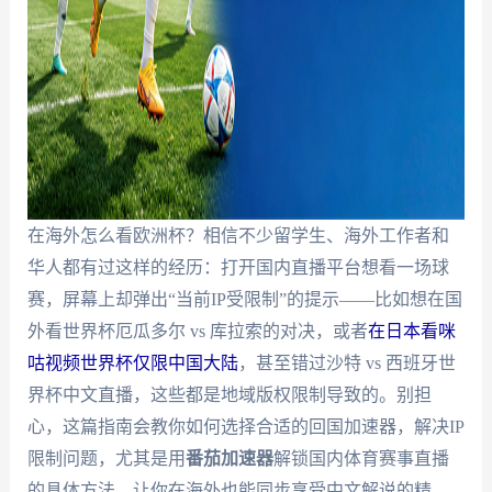
在海外怎么看欧洲杯？相信不少留学生、海外工作者和
华人都有过这样的经历：打开国内直播平台想看一场球
赛，屏幕上却弹出“当前IP受限制”的提示——比如想在国
外看世界杯厄瓜多尔 vs 库拉索的对决，或者
在日本看咪
咕视频世界杯仅限中国大陆
，甚至错过沙特 vs 西班牙世
界杯中文直播，这些都是地域版权限制导致的。别担
心，这篇指南会教你如何选择合适的回国加速器，解决IP
限制问题，尤其是用
番茄加速器
解锁国内体育赛事直播
的具体方法，让你在海外也能同步享受中文解说的精