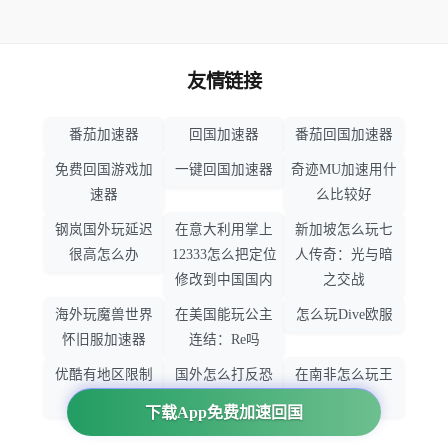
友情链接
番茄加速器
回国加速器
番茄回国加速器
免费回国游戏加
一键回国加速器
奇迹MU加速用什
速器
么比较好
钢岚国外玩延迟
在意大利用掌上
新加坡怎么玩七
很高怎么办
12333怎么把定位
人传奇：光与暗
修改到中国国内
之交战
海外玩魔兽世界
在美国能玩公主
怎么玩Dive欧服
怀旧服加速器
连结：Re吗
优酷有地区限制
国外怎么打反恐
在南非怎么玩王
吗
精英：全球攻势
者荣耀
下载App免费加速回国