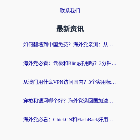
联系我们
最新资讯
如何翻墙到中国免费？海外党亲测：从踩坑到选对加速器的全攻略
海外党必看：云极和Bling好用吗？3分钟教你选对回国加速器
从澳门用什么VPN访问国内？3个实用标准帮你避开坑，无缝刷剧听歌
穿梭和银河哪个好？海外党选回国加速器的避坑指南，附番茄加速器实测体验
海外党必看：ChickCN和FlashBack好用吗？3招教你选对回国加速器（附云极、HomeCN、斧牛vs艾果对比）