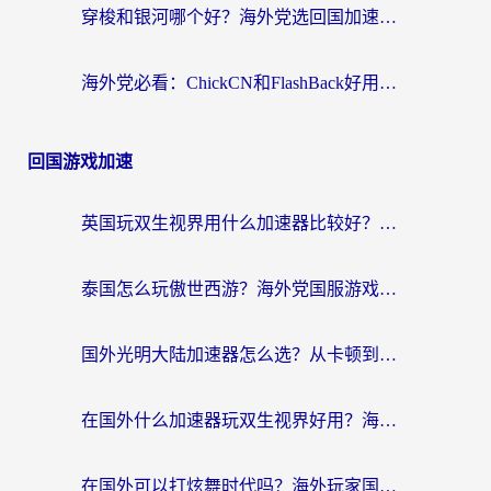
穿梭和银河哪个好？海外党选回国加速器的避坑指南，附番茄加速器实测体验
海外党必看：ChickCN和FlashBack好用吗？3招教你选对回国加速器（附云极、HomeCN、斧牛vs艾果对比）
回国游戏加速
英国玩双生视界用什么加速器比较好？海外党亲测有效的国服游戏加速方案
泰国怎么玩傲世西游？海外党国服游戏加速终极攻略（附光明大陆量子特攻实测）
国外光明大陆加速器怎么选？从卡顿到丝滑的终极指南（含德国玩走开外星人墨西哥玩俄罗斯方块技巧）
在国外什么加速器玩双生视界好用？海外党亲测不踩坑的终极指南
在国外可以打炫舞时代吗？海外玩家国服游戏加速全攻略（附实测推荐）