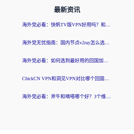
最新资讯
海外党必看：快帆TV版VPN好用吗？和快游VPN对比哪个回国效果更好？附实用避坑指南
海外党无忧指南：国内节点v2ray怎么选？一键回国VPN+多场景实测帮你避坑
海外党必看：如何选到最好用的回国加速器？从节点到售后的全维度指南
ChickCN VPN和洞见VPN对比哪个回国效果更好？海外党亲测3款加速器+避坑指南
海外党必看：斧牛和嘀嗒哪个好？3个维度教你选对回国加速器