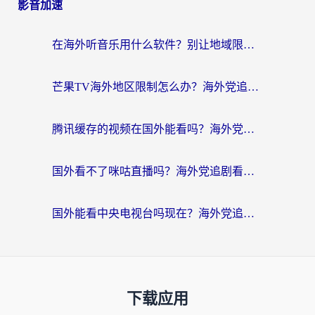
影音加速
在海外听音乐用什么软件？别让地域限制断了你的华语歌单
芒果TV海外地区限制怎么办？海外党追剧看片的实用加速器选择指南
腾讯缓存的视频在国外能看吗？海外党追剧看片的终极解决方案
国外看不了咪咕直播吗？海外党追剧看片的加速器选择指南
国外能看中央电视台吗现在？海外党追剧看央视的实用指南
下载应用