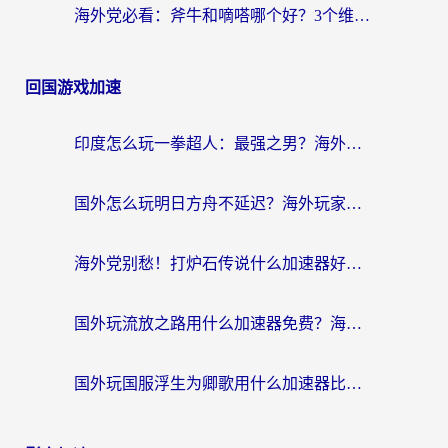
海外党必看：斧牛和嘀嗒哪个好？3个维度教你选对回国加速器
回国游戏加速
印度怎么玩一拳超人：最强之男？海外党国服游戏加速避坑指南
国外怎么玩明日方舟不延迟？海外玩家国服游戏加速终极指南（附DNF梦幻诛仙解决方案）
海外党别愁！打炉石传说什么加速器好用？3个实用技巧解决国服游戏卡顿
国外玩流放之路用什么加速器免费？海外党亲测有效的国服游戏加速指南
国外玩国服浮生为卿歌用什么加速器比较好？海外党亲测不踩坑指南