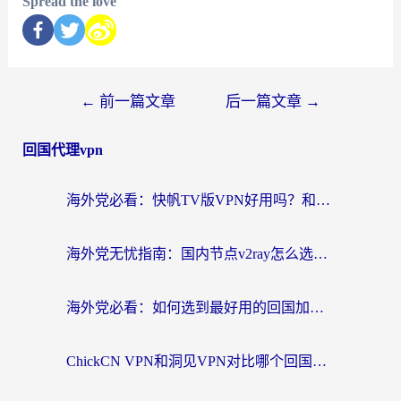
Spread the love
←
前一篇文章
后一篇文章
→
回国代理vpn
海外党必看：快帆TV版VPN好用吗？和快游VPN对比哪个回国效果更好？附实用避坑指南
海外党无忧指南：国内节点v2ray怎么选？一键回国VPN+多场景实测帮你避坑
海外党必看：如何选到最好用的回国加速器？从节点到售后的全维度指南
ChickCN VPN和洞见VPN对比哪个回国效果更好？海外党亲测3款加速器+避坑指南