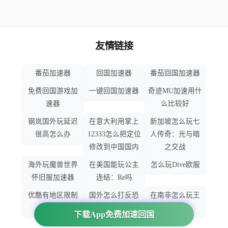
友情链接
番茄加速器
回国加速器
番茄回国加速器
免费回国游戏加
一键回国加速器
奇迹MU加速用什
速器
么比较好
钢岚国外玩延迟
在意大利用掌上
新加坡怎么玩七
很高怎么办
12333怎么把定位
人传奇：光与暗
修改到中国国内
之交战
海外玩魔兽世界
在美国能玩公主
怎么玩Dive欧服
怀旧服加速器
连结：Re吗
优酷有地区限制
国外怎么打反恐
在南非怎么玩王
吗
精英：全球攻势
者荣耀
下载App免费加速回国