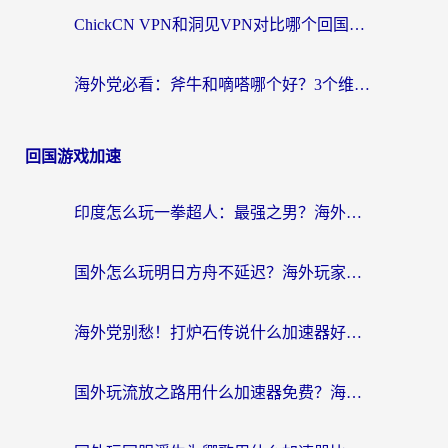
ChickCN VPN和洞见VPN对比哪个回国效果更好？海外党亲测3款加速器+避坑指南
海外党必看：斧牛和嘀嗒哪个好？3个维度教你选对回国加速器
回国游戏加速
印度怎么玩一拳超人：最强之男？海外党国服游戏加速避坑指南
国外怎么玩明日方舟不延迟？海外玩家国服游戏加速终极指南（附DNF梦幻诛仙解决方案）
海外党别愁！打炉石传说什么加速器好用？3个实用技巧解决国服游戏卡顿
国外玩流放之路用什么加速器免费？海外党亲测有效的国服游戏加速指南