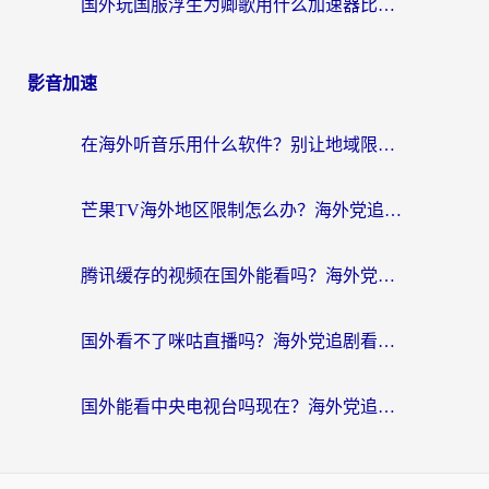
国外玩国服浮生为卿歌用什么加速器比较好？海外党亲测不踩坑指南
影音加速
在海外听音乐用什么软件？别让地域限制断了你的华语歌单
芒果TV海外地区限制怎么办？海外党追剧看片的实用加速器选择指南
腾讯缓存的视频在国外能看吗？海外党追剧看片的终极解决方案
国外看不了咪咕直播吗？海外党追剧看片的加速器选择指南
国外能看中央电视台吗现在？海外党追剧看央视的实用指南