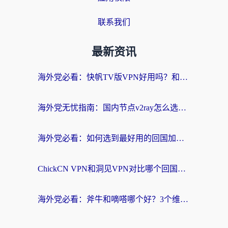
联系我们
最新资讯
海外党必看：快帆TV版VPN好用吗？和快游VPN对比哪个回国效果更好？附实用避坑指南
海外党无忧指南：国内节点v2ray怎么选？一键回国VPN+多场景实测帮你避坑
海外党必看：如何选到最好用的回国加速器？从节点到售后的全维度指南
ChickCN VPN和洞见VPN对比哪个回国效果更好？海外党亲测3款加速器+避坑指南
海外党必看：斧牛和嘀嗒哪个好？3个维度教你选对回国加速器