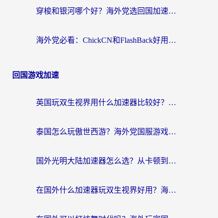
穿梭和银河哪个好？海外党选回国加速器的避坑指南，附番茄加速器实测体验
海外党必看：ChickCN和FlashBack好用吗？3招教你选对回国加速器（附云极、HomeCN、斧牛vs艾果对比）
回国游戏加速
英国玩双生视界用什么加速器比较好？海外党亲测有效的国服游戏加速方案
泰国怎么玩傲世西游？海外党国服游戏加速终极攻略（附光明大陆量子特攻实测）
国外光明大陆加速器怎么选？从卡顿到丝滑的终极指南（含德国玩走开外星人墨西哥玩俄罗斯方块技巧）
在国外什么加速器玩双生视界好用？海外党亲测不踩坑的终极指南