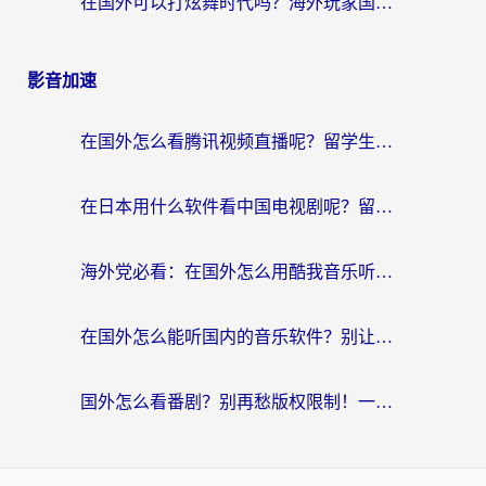
在国外可以打炫舞时代吗？海外玩家国服游戏加速全攻略（附实测推荐）
影音加速
在国外怎么看腾讯视频直播呢？留学生亲测有效的回国加速指南
在日本用什么软件看中国电视剧呢？留学生亲测有效的回国加速方案
海外党必看：在国外怎么用酷我音乐听音乐？告别“地区不支持”的实用指南
在国外怎么能听国内的音乐软件？别让版权限制断了你的“中文歌单”
国外怎么看番剧？别再愁版权限制！一个工具解决所有回国追剧难题