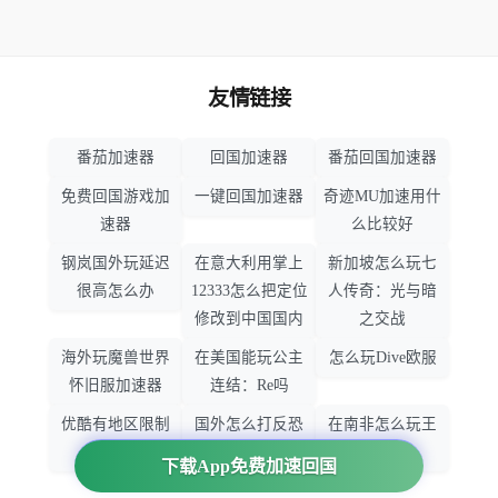
友情链接
番茄加速器
回国加速器
番茄回国加速器
免费回国游戏加
一键回国加速器
奇迹MU加速用什
速器
么比较好
钢岚国外玩延迟
在意大利用掌上
新加坡怎么玩七
很高怎么办
12333怎么把定位
人传奇：光与暗
修改到中国国内
之交战
海外玩魔兽世界
在美国能玩公主
怎么玩Dive欧服
怀旧服加速器
连结：Re吗
优酷有地区限制
国外怎么打反恐
在南非怎么玩王
吗
精英：全球攻势
者荣耀
下载App免费加速回国