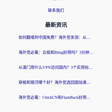
联系我们
最新资讯
如何翻墙到中国免费？海外党亲测：从踩坑到选对加速器的全攻略
海外党必看：云极和Bling好用吗？3分钟教你选对回国加速器
从澳门用什么VPN访问国内？3个实用标准帮你避开坑，无缝刷剧听歌
穿梭和银河哪个好？海外党选回国加速器的避坑指南，附番茄加速器实测体验
海外党必看：ChickCN和FlashBack好用吗？3招教你选对回国加速器（附云极、HomeCN、斧牛vs艾果对比）