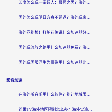
印度怎么玩一拳超人：最强之男？海外党国服游戏加速避坑指南
国外怎么玩明日方舟不延迟？海外玩家国服游戏加速终极指南（附DNF梦幻诛仙解决方案）
海外党别愁！打炉石传说什么加速器好用？3个实用技巧解决国服游戏卡顿
国外玩流放之路用什么加速器免费？海外党亲测有效的国服游戏加速指南
国外玩国服浮生为卿歌用什么加速器比较好？海外党亲测不踩坑指南
影音加速
在海外听音乐用什么软件？别让地域限制断了你的华语歌单
芒果TV海外地区限制怎么办？海外党追剧看片的实用加速器选择指南