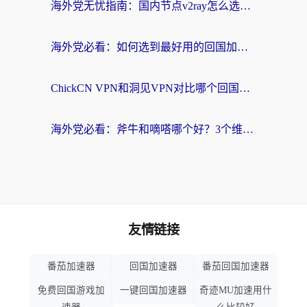
海外党无忧指南：国内节点v2ray怎么选？一键回国VPN+多场景实测帮你避坑
海外党必看：如何选到最好用的回国加速器？从节点到售后的全维度指南
ChickCN VPN和洞见VPN对比哪个回国效果更好？海外党亲测3款加速器+避坑指南
海外党必看：斧牛和嘀嗒哪个好？3个维度教你选对回国加速器
友情链接
番茄加速器
回国加速器
番茄回国加速器
免费回国游戏加
一键回国加速器
奇迹MU加速用什