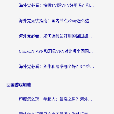
海外党必看：快帆TV版VPN好用吗？和快游VPN对比哪个回国效果更好？附实用避坑指南
海外党无忧指南：国内节点v2ray怎么选？一键回国VPN+多场景实测帮你避坑
海外党必看：如何选到最好用的回国加速器？从节点到售后的全维度指南
ChickCN VPN和洞见VPN对比哪个回国效果更好？海外党亲测3款加速器+避坑指南
海外党必看：斧牛和嘀嗒哪个好？3个维度教你选对回国加速器
回国游戏加速
印度怎么玩一拳超人：最强之男？海外党国服游戏加速避坑指南