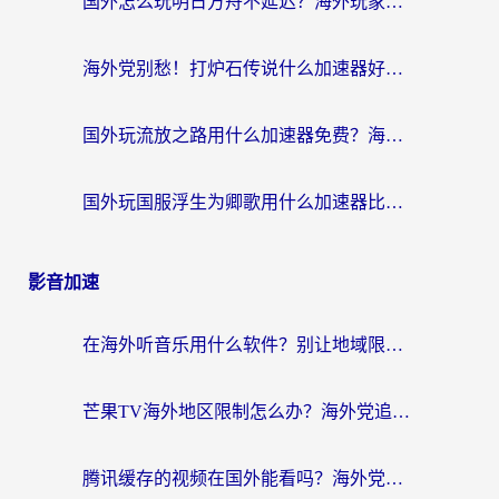
国外怎么玩明日方舟不延迟？海外玩家国服游戏加速终极指南（附DNF梦幻诛仙解决方案）
海外党别愁！打炉石传说什么加速器好用？3个实用技巧解决国服游戏卡顿
国外玩流放之路用什么加速器免费？海外党亲测有效的国服游戏加速指南
国外玩国服浮生为卿歌用什么加速器比较好？海外党亲测不踩坑指南
影音加速
在海外听音乐用什么软件？别让地域限制断了你的华语歌单
芒果TV海外地区限制怎么办？海外党追剧看片的实用加速器选择指南
腾讯缓存的视频在国外能看吗？海外党追剧看片的终极解决方案