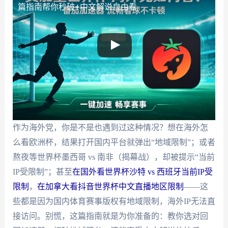
篇指南帮你秒破+中文解说自由看
作为海外党，你是不是也遇到过这种情况？想在海外怎
么看欧洲杯，结果打开国内平台就弹出“地域限制”；或者
熬夜等世界杯墨西哥 vs 南非（揭幕战），却被提示“当前
IP受限制”；甚至
在国外看世界杯沙特 vs 西班牙当前IP受
限制
，
在加拿大看抖音世界杯中文直播地区限制
——这
些都是因为国内体育赛事版权有地域限制，海外IP无法直
接访问。别慌，这篇指南就是为你准备的：教你选对回