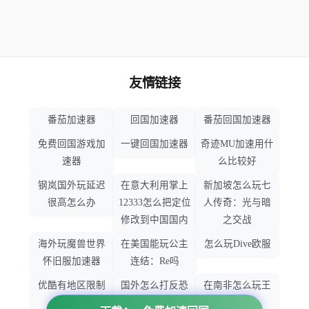
友情链接
番茄加速器
回国加速器
番茄回国加速器
免费回国游戏加
一键回国加速器
奇迹MU加速用什
速器
么比较好
钢岚国外玩延迟
在意大利用掌上
新加坡怎么玩七
很高怎么办
12333怎么把定位
人传奇：光与暗
修改到中国国内
之交战
海外玩魔兽世界
在美国能玩公主
怎么玩Dive欧服
怀旧服加速器
连结：Re吗
优酷有地区限制
国外怎么打反恐
在南非怎么玩王
吗
精英：全球攻势
者荣耀