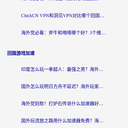
ChickCN VPN和洞见VPN对比哪个回国效果更好？海外党亲测3款加速器+避坑指南
海外党必看：斧牛和嘀嗒哪个好？3个维度教你选对回国加速器
回国游戏加速
印度怎么玩一拳超人：最强之男？海外党国服游戏加速避坑指南
国外怎么玩明日方舟不延迟？海外玩家国服游戏加速终极指南（附DNF梦幻诛仙解决方案）
海外党别愁！打炉石传说什么加速器好用？3个实用技巧解决国服游戏卡顿
国外玩流放之路用什么加速器免费？海外党亲测有效的国服游戏加速指南