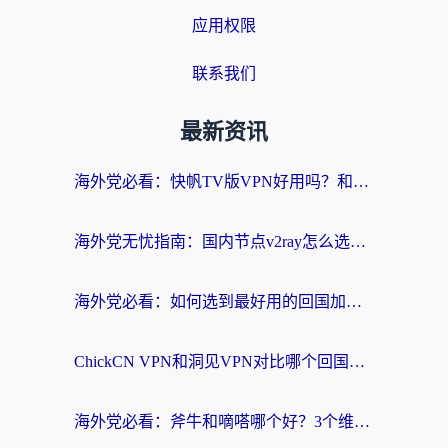
应用权限
联系我们
最新资讯
海外党必看：快帆TV版VPN好用吗？和快游VPN对比哪个回国效果更好？附实用避坑指南
海外党无忧指南：国内节点v2ray怎么选？一键回国VPN+多场景实测帮你避坑
海外党必看：如何选到最好用的回国加速器？从节点到售后的全维度指南
ChickCN VPN和洞见VPN对比哪个回国效果更好？海外党亲测3款加速器+避坑指南
海外党必看：斧牛和嘀嗒哪个好？3个维度教你选对回国加速器