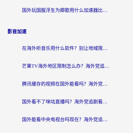
国外玩国服浮生为卿歌用什么加速器比较好？海外党亲测不踩坑指南
影音加速
在海外听音乐用什么软件？别让地域限制断了你的华语歌单
芒果TV海外地区限制怎么办？海外党追剧看片的实用加速器选择指南
腾讯缓存的视频在国外能看吗？海外党追剧看片的终极解决方案
国外看不了咪咕直播吗？海外党追剧看片的加速器选择指南
国外能看中央电视台吗现在？海外党追剧看央视的实用指南