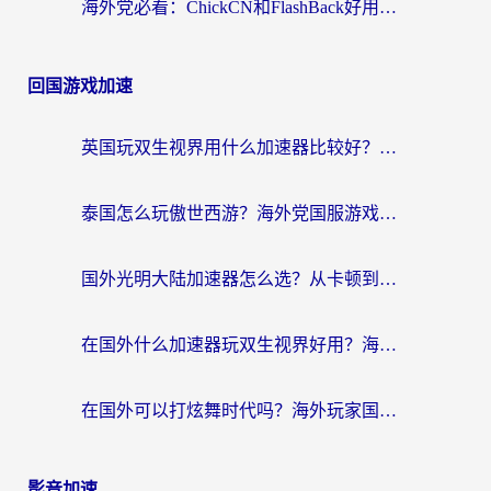
海外党必看：ChickCN和FlashBack好用吗？3招教你选对回国加速器（附云极、HomeCN、斧牛vs艾果对比）
回国游戏加速
英国玩双生视界用什么加速器比较好？海外党亲测有效的国服游戏加速方案
泰国怎么玩傲世西游？海外党国服游戏加速终极攻略（附光明大陆量子特攻实测）
国外光明大陆加速器怎么选？从卡顿到丝滑的终极指南（含德国玩走开外星人墨西哥玩俄罗斯方块技巧）
在国外什么加速器玩双生视界好用？海外党亲测不踩坑的终极指南
在国外可以打炫舞时代吗？海外玩家国服游戏加速全攻略（附实测推荐）
影音加速