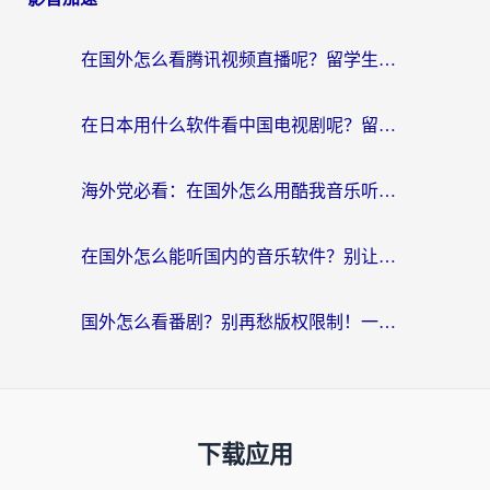
在国外怎么看腾讯视频直播呢？留学生亲测有效的回国加速指南
在日本用什么软件看中国电视剧呢？留学生亲测有效的回国加速方案
海外党必看：在国外怎么用酷我音乐听音乐？告别“地区不支持”的实用指南
在国外怎么能听国内的音乐软件？别让版权限制断了你的“中文歌单”
国外怎么看番剧？别再愁版权限制！一个工具解决所有回国追剧难题
下载应用