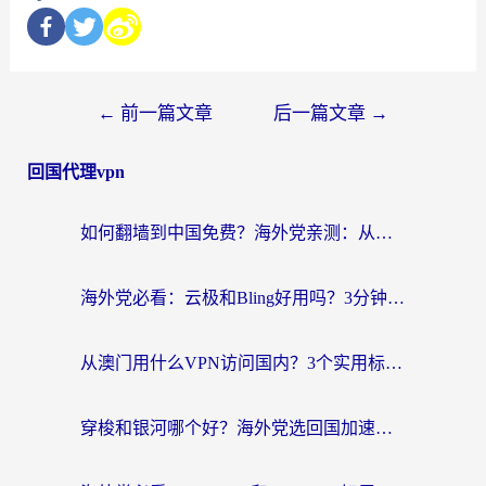
←
前一篇文章
后一篇文章
→
回国代理vpn
如何翻墙到中国免费？海外党亲测：从踩坑到选对加速器的全攻略
海外党必看：云极和Bling好用吗？3分钟教你选对回国加速器
从澳门用什么VPN访问国内？3个实用标准帮你避开坑，无缝刷剧听歌
穿梭和银河哪个好？海外党选回国加速器的避坑指南，附番茄加速器实测体验