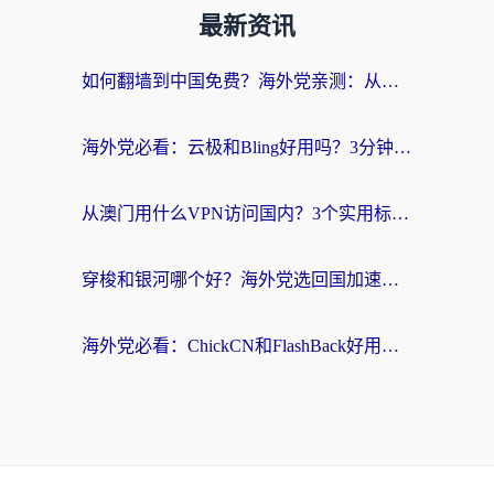
最新资讯
如何翻墙到中国免费？海外党亲测：从踩坑到选对加速器的全攻略
海外党必看：云极和Bling好用吗？3分钟教你选对回国加速器
从澳门用什么VPN访问国内？3个实用标准帮你避开坑，无缝刷剧听歌
穿梭和银河哪个好？海外党选回国加速器的避坑指南，附番茄加速器实测体验
海外党必看：ChickCN和FlashBack好用吗？3招教你选对回国加速器（附云极、HomeCN、斧牛vs艾果对比）