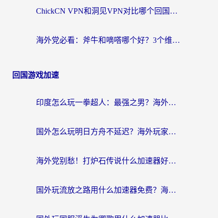
ChickCN VPN和洞见VPN对比哪个回国效果更好？海外党亲测3款加速器+避坑指南
海外党必看：斧牛和嘀嗒哪个好？3个维度教你选对回国加速器
回国游戏加速
印度怎么玩一拳超人：最强之男？海外党国服游戏加速避坑指南
国外怎么玩明日方舟不延迟？海外玩家国服游戏加速终极指南（附DNF梦幻诛仙解决方案）
海外党别愁！打炉石传说什么加速器好用？3个实用技巧解决国服游戏卡顿
国外玩流放之路用什么加速器免费？海外党亲测有效的国服游戏加速指南