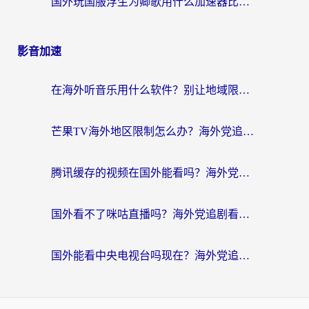
国外玩国服浮生为卿歌用什么加速器比较好？海外党亲测不踩坑指南
影音加速
在海外听音乐用什么软件？别让地域限制断了你的华语歌单
芒果TV海外地区限制怎么办？海外党追剧看片的实用加速器选择指南
腾讯缓存的视频在国外能看吗？海外党追剧看片的终极解决方案
国外看不了咪咕直播吗？海外党追剧看片的加速器选择指南
国外能看中央电视台吗现在？海外党追剧看央视的实用指南