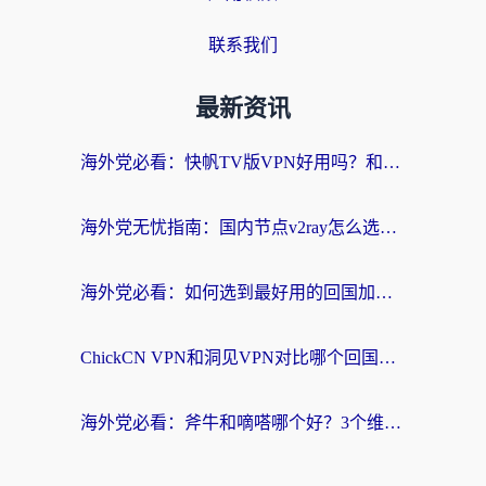
联系我们
最新资讯
海外党必看：快帆TV版VPN好用吗？和快游VPN对比哪个回国效果更好？附实用避坑指南
海外党无忧指南：国内节点v2ray怎么选？一键回国VPN+多场景实测帮你避坑
海外党必看：如何选到最好用的回国加速器？从节点到售后的全维度指南
ChickCN VPN和洞见VPN对比哪个回国效果更好？海外党亲测3款加速器+避坑指南
海外党必看：斧牛和嘀嗒哪个好？3个维度教你选对回国加速器