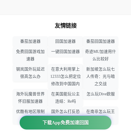
友情链接
番茄加速器
回国加速器
番茄回国加速器
免费回国游戏加
一键回国加速器
奇迹MU加速用什
速器
么比较好
钢岚国外玩延迟
在意大利用掌上
新加坡怎么玩七
很高怎么办
12333怎么把定位
人传奇：光与暗
修改到中国国内
之交战
海外玩魔兽世界
在美国能玩公主
怎么玩Dive欧服
怀旧服加速器
连结：Re吗
优酷有地区限制
国外怎么打反恐
在南非怎么玩王
吗
精英：全球攻势
者荣耀
下载App免费加速回国