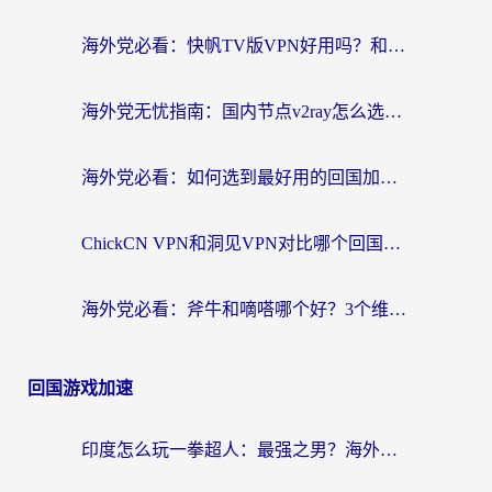
海外党必看：快帆TV版VPN好用吗？和快游VPN对比哪个回国效果更好？附实用避坑指南
海外党无忧指南：国内节点v2ray怎么选？一键回国VPN+多场景实测帮你避坑
海外党必看：如何选到最好用的回国加速器？从节点到售后的全维度指南
ChickCN VPN和洞见VPN对比哪个回国效果更好？海外党亲测3款加速器+避坑指南
海外党必看：斧牛和嘀嗒哪个好？3个维度教你选对回国加速器
回国游戏加速
印度怎么玩一拳超人：最强之男？海外党国服游戏加速避坑指南