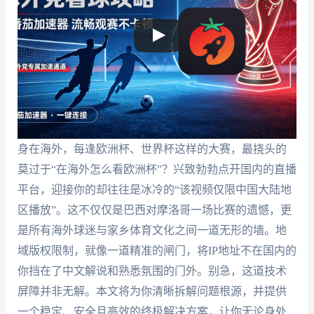
身在海外，每逢欧洲杯、世界杯这样的大赛，最挠头的
莫过于“在海外怎么看欧洲杯”？兴致勃勃点开国内的直播
平台，迎接你的却往往是冰冷的“该视频仅限中国大陆地
区播放”。这不仅仅是巴西对摩洛哥一场比赛的遗憾，更
是所有海外球迷与家乡体育文化之间一道无形的墙。地
域版权限制，就像一道精准的闸门，将IP地址不在国内的
你挡在了中文解说和熟悉氛围的门外。别急，这道技术
屏障并非无解。本文将为你清晰拆解问题根源，并提供
一个稳定、安全且高效的终极解决方案，让你无论身处