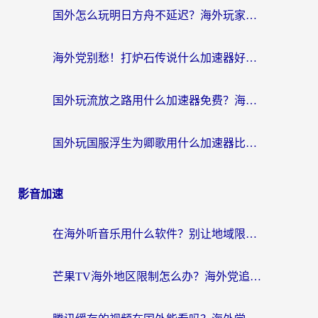
国外怎么玩明日方舟不延迟？海外玩家国服游戏加速终极指南（附DNF梦幻诛仙解决方案）
海外党别愁！打炉石传说什么加速器好用？3个实用技巧解决国服游戏卡顿
国外玩流放之路用什么加速器免费？海外党亲测有效的国服游戏加速指南
国外玩国服浮生为卿歌用什么加速器比较好？海外党亲测不踩坑指南
影音加速
在海外听音乐用什么软件？别让地域限制断了你的华语歌单
芒果TV海外地区限制怎么办？海外党追剧看片的实用加速器选择指南