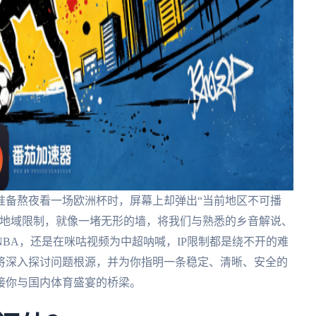
准备熬夜看一场欧洲杯时，屏幕上却弹出“当前地区不可播
络地域限制，就像一堵无形的墙，将我们与熟悉的乡音解说、
BA，还是在咪咕视频为中超呐喊，IP限制都是绕不开的难
将深入探讨问题根源，并为你指明一条稳定、清晰、安全的
接你与国内体育盛宴的桥梁。