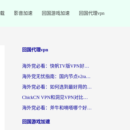
载
影音加速
回国游戏加速
回国代理vpn
回国代理vpn
海外党必看：快帆TV版VPN好用吗？和快游VPN对比哪个回国效果更好？附实用避坑指南
海外党无忧指南：国内节点v2ray怎么选？一键回国VPN+多场景实测帮你避坑
海外党必看：如何选到最好用的回国加速器？从节点到售后的全维度指南
ChickCN VPN和洞见VPN对比哪个回国效果更好？海外党亲测3款加速器+避坑指南
海外党必看：斧牛和嘀嗒哪个好？3个维度教你选对回国加速器
回国游戏加速