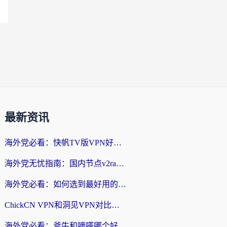
最新资讯
海外党必看：快帆TV版VPN好用吗？和快游VPN对比哪个回国效果更好？附实用避坑指南
海外党无忧指南：国内节点v2ray怎么选？一键回国VPN+多场景实测帮你避坑
海外党必看：如何选到最好用的回国加速器？从节点到售后的全维度指南
ChickCN VPN和洞见VPN对比哪个回国效果更好？海外党亲测3款加速器+避坑指南
海外党必看：斧牛和嘀嗒哪个好？3个维度教你选对回国加速器