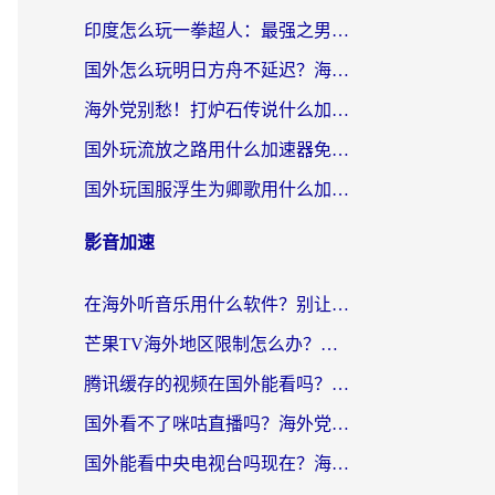
印度怎么玩一拳超人：最强之男？海外党国服游戏加速避坑指南
国外怎么玩明日方舟不延迟？海外玩家国服游戏加速终极指南（附DNF梦幻诛仙解决方案）
海外党别愁！打炉石传说什么加速器好用？3个实用技巧解决国服游戏卡顿
国外玩流放之路用什么加速器免费？海外党亲测有效的国服游戏加速指南
国外玩国服浮生为卿歌用什么加速器比较好？海外党亲测不踩坑指南
影音加速
在海外听音乐用什么软件？别让地域限制断了你的华语歌单
芒果TV海外地区限制怎么办？海外党追剧看片的实用加速器选择指南
腾讯缓存的视频在国外能看吗？海外党追剧看片的终极解决方案
国外看不了咪咕直播吗？海外党追剧看片的加速器选择指南
国外能看中央电视台吗现在？海外党追剧看央视的实用指南