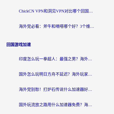
ChickCN VPN和洞见VPN对比哪个回国效果更好？海外党亲测3款加速器+避坑指南
海外党必看：斧牛和嘀嗒哪个好？3个维度教你选对回国加速器
回国游戏加速
印度怎么玩一拳超人：最强之男？海外党国服游戏加速避坑指南
国外怎么玩明日方舟不延迟？海外玩家国服游戏加速终极指南（附DNF梦幻诛仙解决方案）
海外党别愁！打炉石传说什么加速器好用？3个实用技巧解决国服游戏卡顿
国外玩流放之路用什么加速器免费？海外党亲测有效的国服游戏加速指南