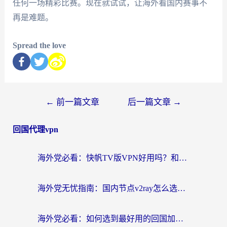
任何一场精彩比赛。现在就试试，让海外看国内赛事不
再是难题。
Spread the love
←
前一篇文章
后一篇文章
→
回国代理vpn
海外党必看：快帆TV版VPN好用吗？和快游VPN对比哪个回国效果更好？附实用避坑指南
海外党无忧指南：国内节点v2ray怎么选？一键回国VPN+多场景实测帮你避坑
海外党必看：如何选到最好用的回国加速器？从节点到售后的全维度指南