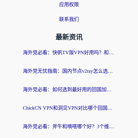
应用权限
联系我们
最新资讯
海外党必看：快帆TV版VPN好用吗？和快游VPN对比哪个回国效果更好？附实用避坑指南
海外党无忧指南：国内节点v2ray怎么选？一键回国VPN+多场景实测帮你避坑
海外党必看：如何选到最好用的回国加速器？从节点到售后的全维度指南
ChickCN VPN和洞见VPN对比哪个回国效果更好？海外党亲测3款加速器+避坑指南
海外党必看：斧牛和嘀嗒哪个好？3个维度教你选对回国加速器