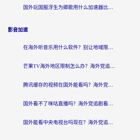
国外玩国服浮生为卿歌用什么加速器比较好？海外党亲测不踩坑指南
影音加速
在海外听音乐用什么软件？别让地域限制断了你的华语歌单
芒果TV海外地区限制怎么办？海外党追剧看片的实用加速器选择指南
腾讯缓存的视频在国外能看吗？海外党追剧看片的终极解决方案
国外看不了咪咕直播吗？海外党追剧看片的加速器选择指南
国外能看中央电视台吗现在？海外党追剧看央视的实用指南