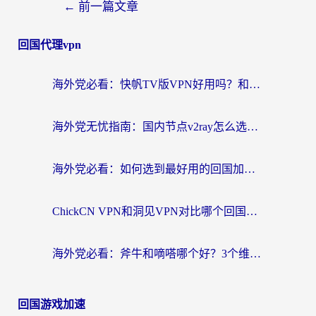
←
前一篇文章
回国代理vpn
海外党必看：快帆TV版VPN好用吗？和快游VPN对比哪个回国效果更好？附实用避坑指南
海外党无忧指南：国内节点v2ray怎么选？一键回国VPN+多场景实测帮你避坑
海外党必看：如何选到最好用的回国加速器？从节点到售后的全维度指南
ChickCN VPN和洞见VPN对比哪个回国效果更好？海外党亲测3款加速器+避坑指南
海外党必看：斧牛和嘀嗒哪个好？3个维度教你选对回国加速器
回国游戏加速