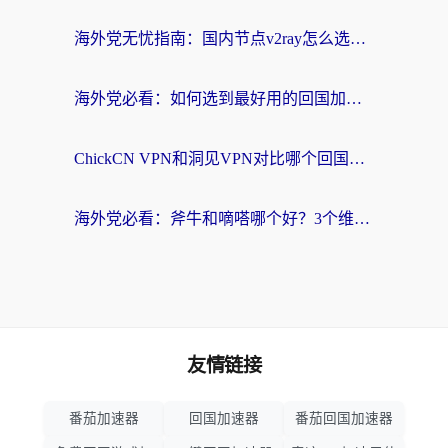
海外党无忧指南：国内节点v2ray怎么选？一键回国VPN+多场景实测帮你避坑
海外党必看：如何选到最好用的回国加速器？从节点到售后的全维度指南
ChickCN VPN和洞见VPN对比哪个回国效果更好？海外党亲测3款加速器+避坑指南
海外党必看：斧牛和嘀嗒哪个好？3个维度教你选对回国加速器
友情链接
番茄加速器
回国加速器
番茄回国加速器