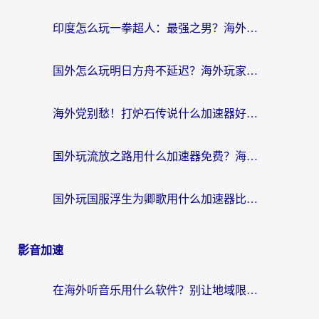
印度怎么玩一拳超人：最强之男？海外党国服游戏加速避坑指南
国外怎么玩明日方舟不延迟？海外玩家国服游戏加速终极指南（附DNF梦幻诛仙解决方案）
海外党别愁！打炉石传说什么加速器好用？3个实用技巧解决国服游戏卡顿
国外玩流放之路用什么加速器免费？海外党亲测有效的国服游戏加速指南
国外玩国服浮生为卿歌用什么加速器比较好？海外党亲测不踩坑指南
影音加速
在海外听音乐用什么软件？别让地域限制断了你的华语歌单