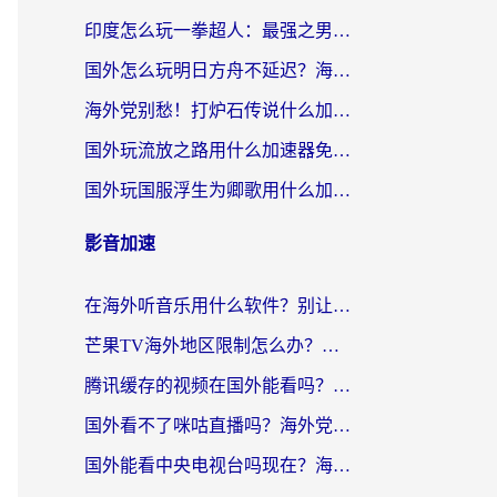
印度怎么玩一拳超人：最强之男？海外党国服游戏加速避坑指南
国外怎么玩明日方舟不延迟？海外玩家国服游戏加速终极指南（附DNF梦幻诛仙解决方案）
海外党别愁！打炉石传说什么加速器好用？3个实用技巧解决国服游戏卡顿
国外玩流放之路用什么加速器免费？海外党亲测有效的国服游戏加速指南
国外玩国服浮生为卿歌用什么加速器比较好？海外党亲测不踩坑指南
影音加速
在海外听音乐用什么软件？别让地域限制断了你的华语歌单
芒果TV海外地区限制怎么办？海外党追剧看片的实用加速器选择指南
腾讯缓存的视频在国外能看吗？海外党追剧看片的终极解决方案
国外看不了咪咕直播吗？海外党追剧看片的加速器选择指南
国外能看中央电视台吗现在？海外党追剧看央视的实用指南