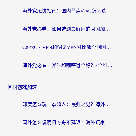
海外党无忧指南：国内节点v2ray怎么选？一键回国VPN+多场景实测帮你避坑
海外党必看：如何选到最好用的回国加速器？从节点到售后的全维度指南
ChickCN VPN和洞见VPN对比哪个回国效果更好？海外党亲测3款加速器+避坑指南
海外党必看：斧牛和嘀嗒哪个好？3个维度教你选对回国加速器
回国游戏加速
印度怎么玩一拳超人：最强之男？海外党国服游戏加速避坑指南
国外怎么玩明日方舟不延迟？海外玩家国服游戏加速终极指南（附DNF梦幻诛仙解决方案）