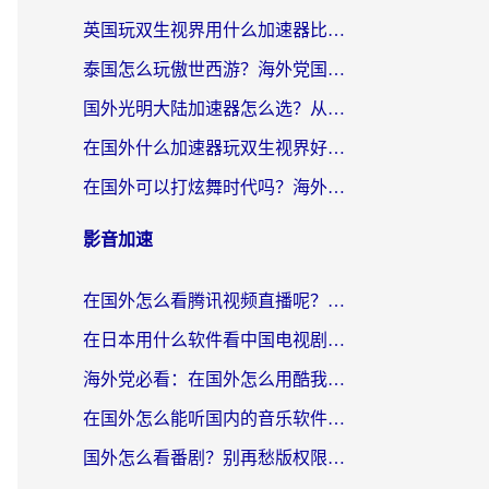
英国玩双生视界用什么加速器比较好？海外党亲测有效的国服游戏加速方案
泰国怎么玩傲世西游？海外党国服游戏加速终极攻略（附光明大陆量子特攻实测）
国外光明大陆加速器怎么选？从卡顿到丝滑的终极指南（含德国玩走开外星人墨西哥玩俄罗斯方块技巧）
在国外什么加速器玩双生视界好用？海外党亲测不踩坑的终极指南
在国外可以打炫舞时代吗？海外玩家国服游戏加速全攻略（附实测推荐）
影音加速
在国外怎么看腾讯视频直播呢？留学生亲测有效的回国加速指南
在日本用什么软件看中国电视剧呢？留学生亲测有效的回国加速方案
海外党必看：在国外怎么用酷我音乐听音乐？告别“地区不支持”的实用指南
在国外怎么能听国内的音乐软件？别让版权限制断了你的“中文歌单”
国外怎么看番剧？别再愁版权限制！一个工具解决所有回国追剧难题