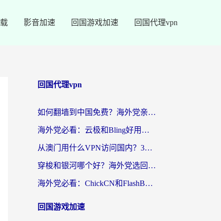
载
影音加速
回国游戏加速
回国代理vpn
回国代理vpn
如何翻墙到中国免费？海外党亲测：从踩坑到选对加速器的全攻略
海外党必看：云极和Bling好用吗？3分钟教你选对回国加速器
从澳门用什么VPN访问国内？3个实用标准帮你避开坑，无缝刷剧听歌
穿梭和银河哪个好？海外党选回国加速器的避坑指南，附番茄加速器实测体验
海外党必看：ChickCN和FlashBack好用吗？3招教你选对回国加速器（附云极、HomeCN、斧牛vs艾果对比）
回国游戏加速