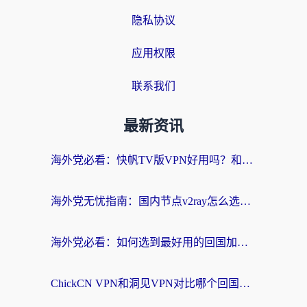
隐私协议
应用权限
联系我们
最新资讯
海外党必看：快帆TV版VPN好用吗？和快游VPN对比哪个回国效果更好？附实用避坑指南
海外党无忧指南：国内节点v2ray怎么选？一键回国VPN+多场景实测帮你避坑
海外党必看：如何选到最好用的回国加速器？从节点到售后的全维度指南
ChickCN VPN和洞见VPN对比哪个回国效果更好？海外党亲测3款加速器+避坑指南