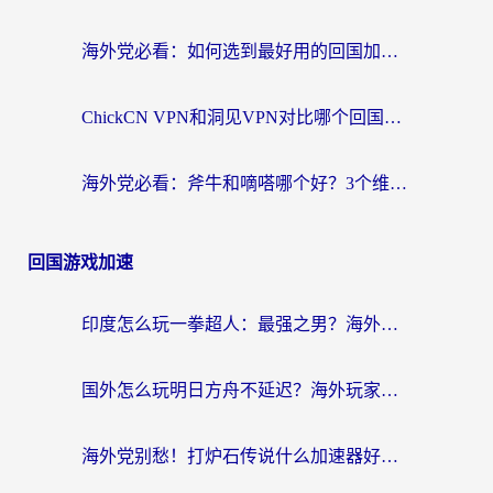
海外党必看：如何选到最好用的回国加速器？从节点到售后的全维度指南
ChickCN VPN和洞见VPN对比哪个回国效果更好？海外党亲测3款加速器+避坑指南
海外党必看：斧牛和嘀嗒哪个好？3个维度教你选对回国加速器
回国游戏加速
印度怎么玩一拳超人：最强之男？海外党国服游戏加速避坑指南
国外怎么玩明日方舟不延迟？海外玩家国服游戏加速终极指南（附DNF梦幻诛仙解决方案）
海外党别愁！打炉石传说什么加速器好用？3个实用技巧解决国服游戏卡顿