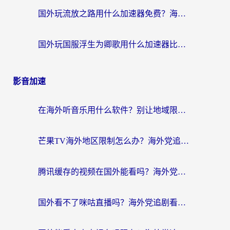
国外玩流放之路用什么加速器免费？海外党亲测有效的国服游戏加速指南
国外玩国服浮生为卿歌用什么加速器比较好？海外党亲测不踩坑指南
影音加速
在海外听音乐用什么软件？别让地域限制断了你的华语歌单
芒果TV海外地区限制怎么办？海外党追剧看片的实用加速器选择指南
腾讯缓存的视频在国外能看吗？海外党追剧看片的终极解决方案
国外看不了咪咕直播吗？海外党追剧看片的加速器选择指南