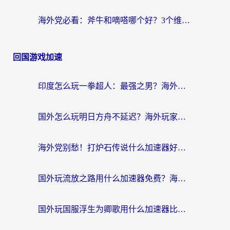
海外党必看：斧牛和嘀嗒哪个好？3个维度教你选对回国加速器
回国游戏加速
印度怎么玩一拳超人：最强之男？海外党国服游戏加速避坑指南
国外怎么玩明日方舟不延迟？海外玩家国服游戏加速终极指南（附DNF梦幻诛仙解决方案）
海外党别愁！打炉石传说什么加速器好用？3个实用技巧解决国服游戏卡顿
国外玩流放之路用什么加速器免费？海外党亲测有效的国服游戏加速指南
国外玩国服浮生为卿歌用什么加速器比较好？海外党亲测不踩坑指南