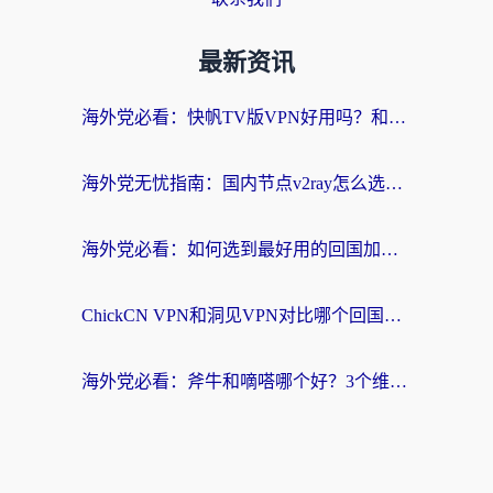
最新资讯
海外党必看：快帆TV版VPN好用吗？和快游VPN对比哪个回国效果更好？附实用避坑指南
海外党无忧指南：国内节点v2ray怎么选？一键回国VPN+多场景实测帮你避坑
海外党必看：如何选到最好用的回国加速器？从节点到售后的全维度指南
ChickCN VPN和洞见VPN对比哪个回国效果更好？海外党亲测3款加速器+避坑指南
海外党必看：斧牛和嘀嗒哪个好？3个维度教你选对回国加速器