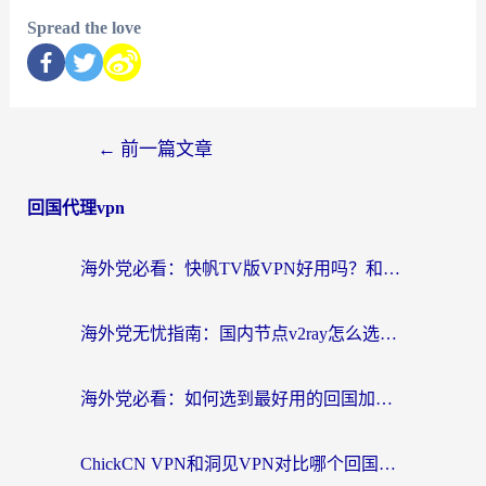
Spread the love
←
前一篇文章
回国代理vpn
海外党必看：快帆TV版VPN好用吗？和快游VPN对比哪个回国效果更好？附实用避坑指南
海外党无忧指南：国内节点v2ray怎么选？一键回国VPN+多场景实测帮你避坑
海外党必看：如何选到最好用的回国加速器？从节点到售后的全维度指南
ChickCN VPN和洞见VPN对比哪个回国效果更好？海外党亲测3款加速器+避坑指南