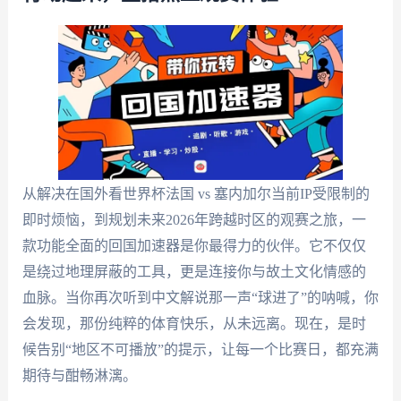
从解决在国外看世界杯法国 vs 塞内加尔当前IP受限制的
即时烦恼，到规划未来2026年跨越时区的观赛之旅，一
款功能全面的回国加速器是你最得力的伙伴。它不仅仅
是绕过地理屏蔽的工具，更是连接你与故土文化情感的
血脉。当你再次听到中文解说那一声“球进了”的呐喊，你
会发现，那份纯粹的体育快乐，从未远离。现在，是时
候告别“地区不可播放”的提示，让每一个比赛日，都充满
期待与酣畅淋漓。